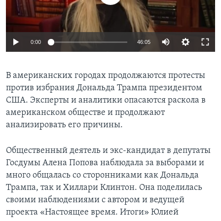
Learning English
0:00
46:05
СОЦИАЛЬНЫЕ СЕТИ
В американских городах продолжаются протесты
против избрания Дональда Трампа президентом
Языки
США. Эксперты и аналитики опасаются раскола в
американском обществе и продолжают
анализировать его причины.
Общественный деятель и экс-кандидат в депутаты
Госдумы Алена Попова наблюдала за выборами и
много общалась со сторонниками как Дональда
Трампа, так и Хиллари Клинтон. Она поделилась
своими наблюдениями с автором и ведущей
проекта «Настоящее время. Итоги» Юлией