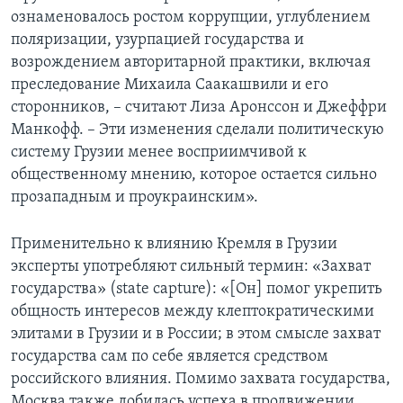
ознаменовалось ростом коррупции, углублением
поляризации, узурпацией государства и
возрождением авторитарной практики, включая
преследование Михаила Саакашвили и его
сторонников, – считают Лиза Аронссон и Джеффри
Манкофф. – Эти изменения сделали политическую
систему Грузии менее восприимчивой к
общественному мнению, которое остается сильно
прозападным и проукраинским».
Применительно к влиянию Кремля в Грузии
эксперты употребляют сильный термин: «Захват
государства» (state capture): «[Он] помог укрепить
общность интересов между клептократическими
элитами в Грузии и в России; в этом смысле захват
государства сам по себе является средством
российского влияния. Помимо захвата государства,
Москва также добилась успеха в продвижении