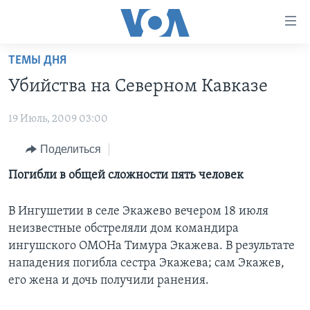
Линки
доступности
Перейти
ТЕМЫ ДНЯ
на
ГЛАВНОЕ
Убийства на Северном Кавказе
основной
ПРОГРАММЫ
контент
19 Июль, 2009 03:00
ПРОЕКТЫ
Перейти
АМЕРИКА
к
ЭКСПЕРТИЗА
Поделиться
НОВОСТИ ЗА МИНУТУ
УЧИМ АНГЛИЙСКИЙ
основной
ИНТЕРВЬЮ
ИТОГИ
НАША АМЕРИКАНСКАЯ ИСТОРИЯ
Погибли в общей сложности пять человек
навигации
Перейти
ФАКТЫ ПРОТИВ ФЕЙКОВ
ПОЧЕМУ ЭТО ВАЖНО?
А КАК В АМЕРИКЕ?
в
В Ингушетии в селе Экажево вечером 18 июля
ЗА СВОБОДУ ПРЕССЫ
ДИСКУССИЯ VOA
АРТЕФАКТЫ
поиск
неизвестные обстреляли дом командира
ингушского ОМОНа Тимура Экажева. В результате
УЧИМ АНГЛИЙСКИЙ
ДЕТАЛИ
АМЕРИКАНСКИЕ ГОРОДКИ
нападения погибла сестра Экажева; сам Экажев,
ВИДЕО
НЬЮ-ЙОРК NEW YORK
ТЕСТЫ
его жена и дочь получили ранения.
ПОДПИСКА НА НОВОСТИ
АМЕРИКА. БОЛЬШОЕ ПУТЕШЕСТВИЕ