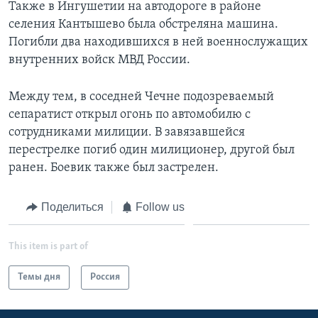
Также в Ингушетии на автодороге в районе
селения Кантышево была обстреляна машина.
Learning English
Погибли два находившихся в ней военнослужащих
внутренних войск МВД России.
СОЦИАЛЬНЫЕ СЕТИ
Между тем, в соседней Чечне подозреваемый
сепаратист открыл огонь по автомобилю с
Языки
сотрудниками милиции. В завязавшейся
перестрелке погиб один милиционер, другой был
ранен. Боевик также был застрелен.
Поделиться
Follow us
This item is part of
Темы дня
Россия