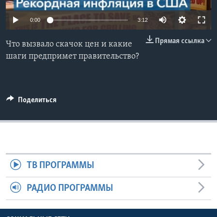
Learning English
0:00
3:12
Прямая ссылка
СОЦИАЛЬНЫЕ СЕТИ
Что вызвало скачок цен и какие
шаги предпримет правительство?
Языки
Поделиться
ТВ ПРОГРАММЫ
РАДИО ПРОГРАММЫ