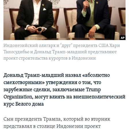
Learning English
СОЦИАЛЬНЫЕ СЕТИ
Индонезийский олигарх и "друг" президента США Хари
Таносудибьо и Дональд Трамп-младший представляют
Языки
проект строительства курортов в Индонезии
Дональд Трамп-младший назвал «абсолютно
смехотворными» утверждения о том, что
зарубежные сделки, заключаемые Trump
Organization, могут влиять на внешнеполитический
курс Белого дома
Сын президента Трампа, который во вторник
представлял в столице Индонезии проект