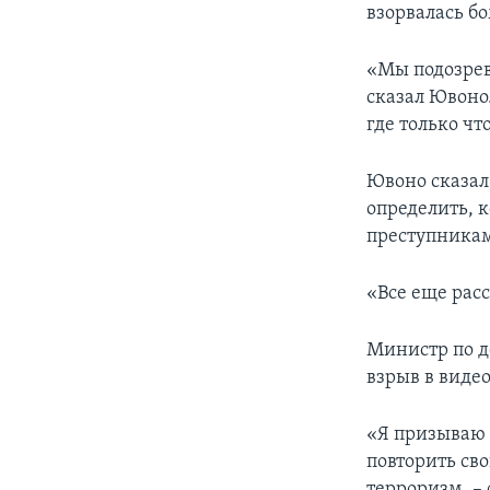
взорвалась бо
«Мы подозрева
сказал Ювоно.
где только чт
Ювоно сказал,
определить, 
преступникам
«Все еще расс
Министр по д
взрыв в виде
«Я призываю 
повторить св
терроризм, – 