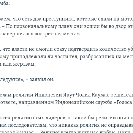
мба.
ем, что есть два преступника, которые ехали на мото
 – По первоначальному плану они вошли бы во двор эт
о завершилась воскресная месса».
 что власти не смогли сразу подтвердить количество у
кому принадлежали ли части тел, разбросанных на мест
 или жертвам.
ледуется», – заявил он.
елам религии Индонезии Якут Чолил Каумас решител
оответе, направленном Индонезийской службе «Голос
всех религиозных лидеров, к какой бы религии они ни
оим последователям, что никакая религия не оправдыв
сказал Каумас. – Религия всегда учит нас любви, миру,