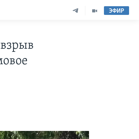
ЭФИР
 взрыв
мовое