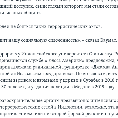
щный поступок, свидетелями которого мы стали сегодня
лигиозных общин».
юдей не бояться таких террористических актов.
шит нашу социальную сплоченность», – сказал Каумас.
ерроризму Индонезийского университета Станислаус Р
онезийской службе «Голоса Америки» предположил, 
 принадлежали радикальной группировке «Джамаа А
нной с «Исламским государством». По его словам, есть
сным взрывом и взрывами у церкви в Сурабае в 2018 го
 30 человек, и у здания полиции в Медане в 2019 году.
равоохранительные органы чрезвычайно интенсивно
террористических сетей в Индонезии, возможно, эта 
опротивлением, или некоторой формой реакции на у