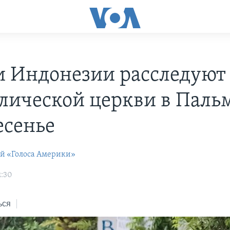
и Индонезии расследуют
олической церкви в Паль
есенье
ей «Голоса Америки»
2:30
ься