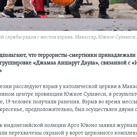
 службы рядом с местом взрыва. Макассар, Южное Сулавеси, 
дполагают, что террористы-смертники принадлежали 
группировке «Джамаа Аншарут Даула», связанной с 
»
езии расследуют взрыв у католической церкви в Макас
вном центре провинции Южное Сулавеси, в результате
, 19 человек получили ранения. Взрыв во время месс
скресенье, предположительно, был осуществлен двумя
ь индонезийской полиции Арго Ювоно заявил журнали
ли перехвачены охраной у ворот церковного комплекс