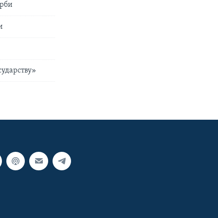
ерби
и
сударству»