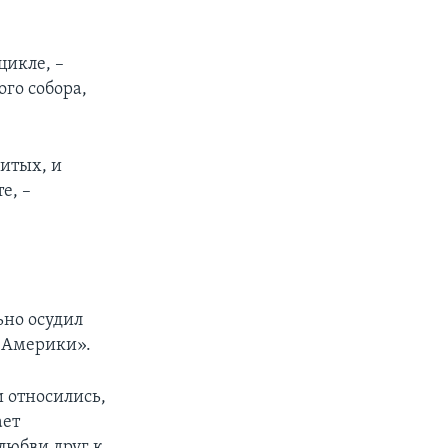
цикле, –
ого собора,
битых, и
е, –
ьно осудил
а Америки».
 относились,
ает
 любви друг к