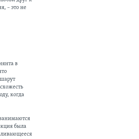
, – это не
иянта в
что
ншарут
 схожесть
ду, когда
 занимаются
акция была
силивающееся