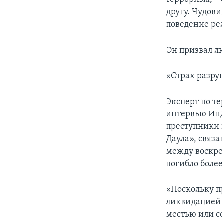
другу. Чудови
поведение ре
Он призвал л
«Страх разру
Эксперт по т
интервью Инд
преступники
Даула», связа
между воскре
погибло более
«Поскольку п
ликвидацией 
местью или с