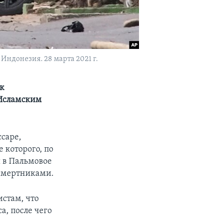
Индонезия. 28 марта 2021 г.
к
«Исламским
саре,
 которого, по
ы в Пальмовое
 смертниками.
стам, что
а, после чего