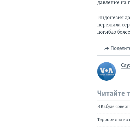
давление на г
Индонезия да
пережила сери
погибло более
Поделит
Слу
Читайте 
В Кабуле совер
Террористы из 