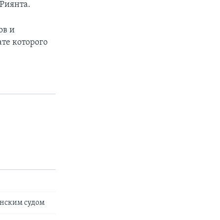
 Риянта.
ов и
ате которого
анским судом