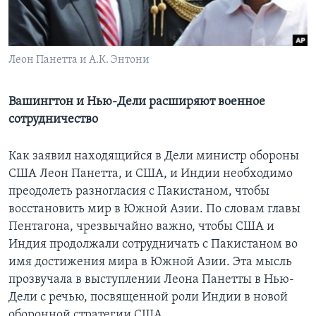
Learning English
Леон Панетта и А.К. Энтони
СОЦИАЛЬНЫЕ СЕТИ
Вашингтон и Нью-Дели расширяют военное
сотрудничество
Языки
Как заявил находящийся в Дели министр обороны
США Леон Панетта, и США, и Индии необходимо
преодолеть разногласия с Пакистаном, чтобы
восстановить мир в Южной Азии. По словам главы
Пентагона, чрезвычайно важно, чтобы США и
Индия продолжали сотрудничать с Пакистаном во
имя достижения мира в Южной Азии. Эта мысль
прозвучала в выступлении Леона Панетты в Нью-
Дели с речью, посвященной роли Индии в новой
оборонной стратегии США.