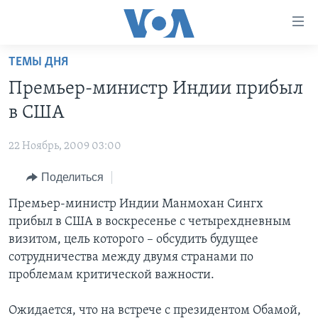
Линки
доступности
Перейти
ТЕМЫ ДНЯ
на
ГЛАВНОЕ
Премьер-министр Индии прибыл
основной
ПРОГРАММЫ
контент
в США
ПРОЕКТЫ
Перейти
АМЕРИКА
к
22 Ноябрь, 2009 03:00
ЭКСПЕРТИЗА
НОВОСТИ ЗА МИНУТУ
УЧИМ АНГЛИЙСКИЙ
основной
Поделиться
ИНТЕРВЬЮ
ИТОГИ
НАША АМЕРИКАНСКАЯ ИСТОРИЯ
навигации
Перейти
ФАКТЫ ПРОТИВ ФЕЙКОВ
Премьер-министр Индии Манмохан Сингх
ПОЧЕМУ ЭТО ВАЖНО?
А КАК В АМЕРИКЕ?
в
прибыл в США в воскресенье с четырехдневным
ЗА СВОБОДУ ПРЕССЫ
ДИСКУССИЯ VOA
АРТЕФАКТЫ
поиск
визитом, цель которого – обсудить будущее
УЧИМ АНГЛИЙСКИЙ
ДЕТАЛИ
АМЕРИКАНСКИЕ ГОРОДКИ
сотрудничества между двумя странами по
проблемам критической важности.
ВИДЕО
НЬЮ-ЙОРК NEW YORK
ТЕСТЫ
ПОДПИСКА НА НОВОСТИ
АМЕРИКА. БОЛЬШОЕ ПУТЕШЕСТВИЕ
Ожидается, что на встрече с президентом Обамой,