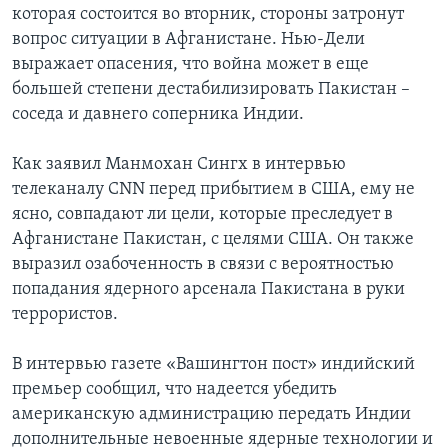
которая состоится во вторник, стороны затронут
Learning English
вопрос ситуации в Афганистане. Нью-Дели
выражает опасения, что война может в еще
большей степени дестабилизировать Пакистан –
СОЦИАЛЬНЫЕ СЕТИ
соседа и давнего соперника Индии.
Как заявил Манмохан Сингх в интервью
Языки
телеканалу CNN перед прибытием в США, ему не
ясно, совпадают ли цели, которые преследует в
Афганистане Пакистан, с целями США. Он также
выразил озабоченность в связи с вероятностью
попадания ядерного арсенала Пакистана в руки
террористов.
В интервью газете «Вашингтон пост» индийский
премьер сообщил, что надеется убедить
американскую администрацию передать Индии
дополнительные невоенные ядерные технологии и