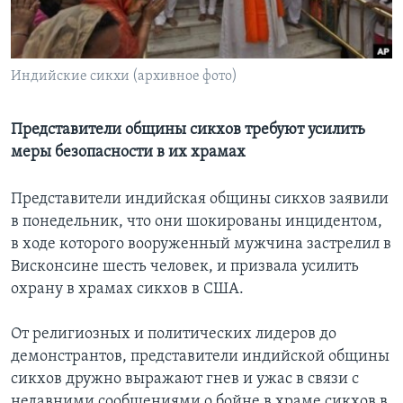
Learning English
Индийские сикхи (архивное фото)
СОЦИАЛЬНЫЕ СЕТИ
Представители общины сикхов требуют усилить
меры безопасности в их храмах
Языки
Представители индийская общины сикхов заявили
в понедельник, что они шокированы инцидентом,
в ходе которого вооруженный мужчина застрелил в
Висконсине шесть человек, и призвала усилить
охрану в храмах сикхов в США.
От религиозных и политических лидеров до
демонстрантов, представители индийской общины
сикхов дружно выражают гнев и ужас в связи с
недавними сообщениями о бойне в храме сикхов в