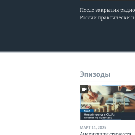
После закрытия радио
России практически 
Эпизоды
МАРТ 14, 2025
Американцы стараются