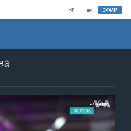
ЭФИР
ва
EMBED