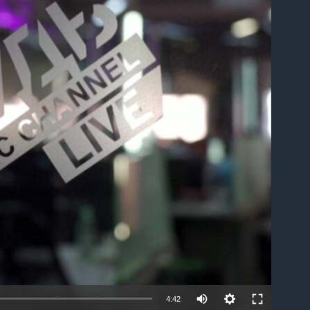
able
4:42