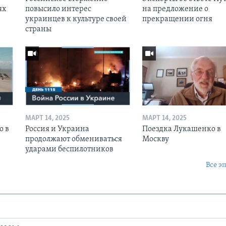
ях
повысило интерес
на предложение о
украинцев к культуре своей
прекращении огня
страны
МАРТ 14, 2025
МАРТ 14, 2025
о в
Россия и Украина
Поездка Лукашенко в
продолжают обмениваться
Москву
ударами беспилотников
Все э
Ы