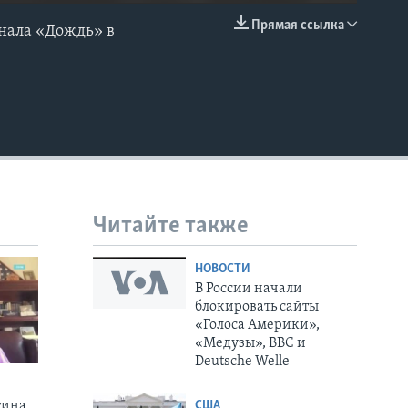
Прямая ссылка
нала «Дождь» в
EMBED
в
Читайте также
НОВОСТИ
В России начали
блокировать сайты
«Голоса Америки»,
«Медузы», BBC и
Deutsche Welle
США
тина