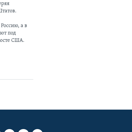
еряя
Штатов.
Россию, а в
ют под
нюсте США.