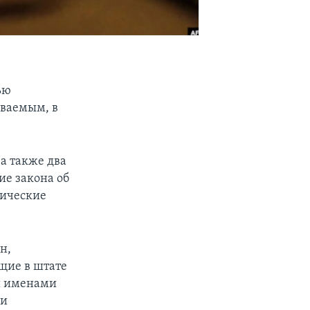
ью
еваемым, в
 а также два
ие закона об
тические
н,
щие в штате
и именами
ни