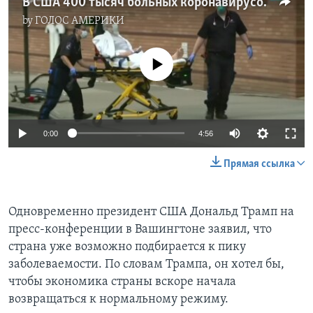
В США 400 тысяч больных коронавирусом
by
ГОЛОС АМЕРИКИ
No media source currently available
0:00
4:56
Прямая ссылка
Одновременно президент США Дональд Трамп на
пресс-конференции в Вашингтоне заявил, что
страна уже возможно подбирается к пику
заболеваемости. По словам Трампа, он хотел бы,
чтобы экономика страны вскоре начала
возвращаться к нормальному режиму.