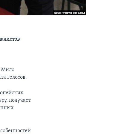
иалистов
ы Мило
та голосов.
ропейских
ру, получает
ионных
 особенностей