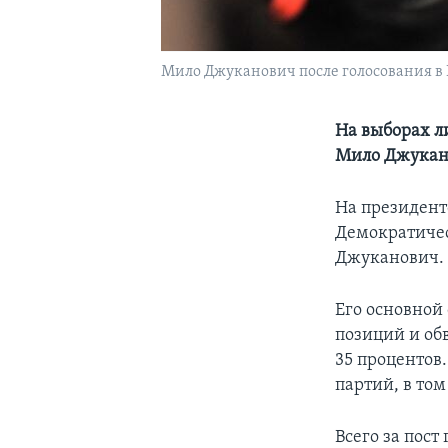
Мило Джуканович после голосования в
На выборах л
Мило Джукан
На президент
Демократичес
Джуканович. 
Его основной
позиций и об
35 процентов
партий, в то
Всего за пост