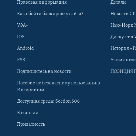
Правовая информация
Детали
Как обойти блокировку сайта?
Новости СШ
VOA+
Нью-Йорк 
iOS
Дискуссия 
Android
История «Г
RSS
Учим англ
Learning English
Подпишитесь на новости
ПОЗИЦИЯ 
Пособие по безопасному пользованию
СОЦИАЛЬНЫЕ СЕТИ
Интернетом
Доступная среда: Section 508
Вакансии
Приватность
Языки