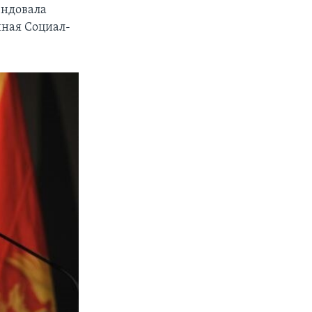
ендовала
ная Социал-