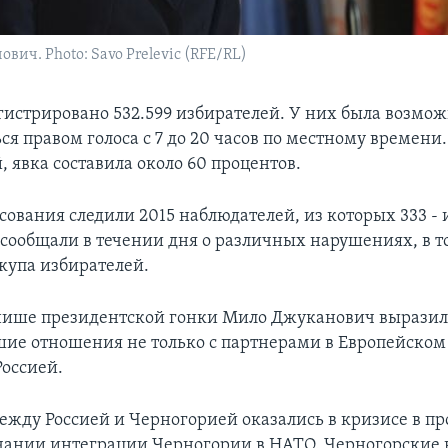
вич. Photo: Savo Prelevic (RFE/RL)
егистрировано 532.599 избирателей. У них была возмо
ся правом голоса с 7 до 20 часов по местному времени
 явка составила около 60 процентов.
сования следили 2015 наблюдателей, из которых 333 -
сообщали в течении дня о различных нарушениях, в т
купа избирателей.
ише президентской гонки Мило Джуканович выразил 
шие отношения не только с партнерами в Европейском
Россией.
жду Россией и Черногорией оказались в кризисе в п
чании интеграции Черногории в НАТО. Черногорские 