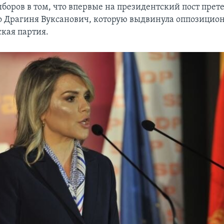
оров в том, что впервые на президентский пост прет
 Драгиня Вуксанович, которую выдвинула оппозицион
кая партия.