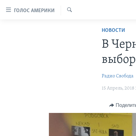
Линки
ГОЛОС АМЕРИКИ
доступности
Поиск
Перейти
ГЛАВНОЕ
НОВОСТИ
на
ПРОГРАММЫ
основной
В Чер
контент
ПРОЕКТЫ
АМЕРИКА
Перейти
выбор
ЭКСПЕРТИЗА
НОВОСТИ ЗА МИНУТУ
УЧИМ АНГЛИЙСКИЙ
к
основной
ИНТЕРВЬЮ
ИТОГИ
НАША АМЕРИКАНСКАЯ ИСТОРИЯ
Радио Свобода
навигации
ФАКТЫ ПРОТИВ ФЕЙКОВ
ПОЧЕМУ ЭТО ВАЖНО?
А КАК В АМЕРИКЕ?
Перейти
15 Апрель, 2018 
в
ЗА СВОБОДУ ПРЕССЫ
ДИСКУССИЯ VOA
АРТЕФАКТЫ
поиск
УЧИМ АНГЛИЙСКИЙ
ДЕТАЛИ
АМЕРИКАНСКИЕ ГОРОДКИ
Поделит
ВИДЕО
НЬЮ-ЙОРК NEW YORK
ТЕСТЫ
ПОДПИСКА НА НОВОСТИ
АМЕРИКА. БОЛЬШОЕ
ПУТЕШЕСТВИЕ