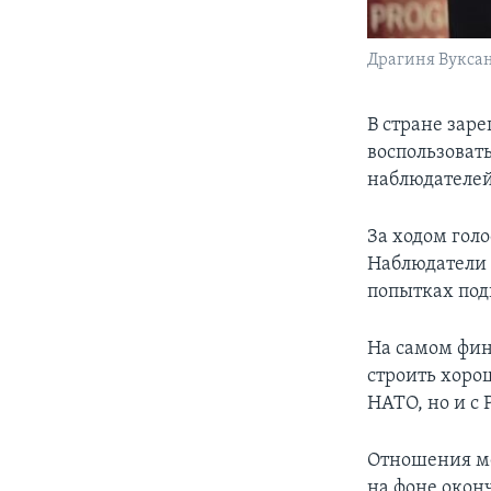
Драгиня Вуксано
В стране зар
воспользовать
наблюдателей,
За ходом голо
Наблюдатели 
попытках под
На самом фин
строить хоро
НАТО, но и с 
Отношения ме
на фоне окон