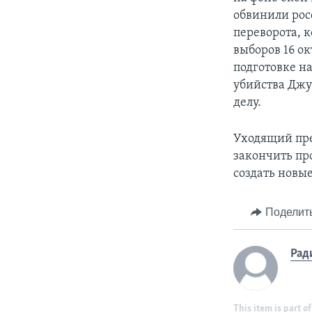
обвинили рос
переворота, 
выборов 16 ок
подготовке н
убийства Джу
делу.
Уходящий пре
закончить пр
создать новые
Поделит
Рад
This item is part of