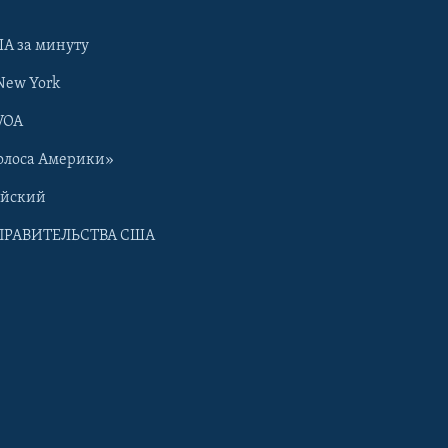
А за минуту
New York
VOA
олоса Америки»
ийский
ПРАВИТЕЛЬСТВА США