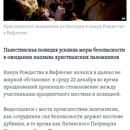
Learning English
СОЦИАЛЬНЫЕ СЕТИ
Христианские паломники из Нигерии в канун Рождества
в Вифлееме
Палестинская полиция усилила меры безопасности
Языки
в ожидании наплыва христианских паломников
Канун Рождества в Вифлееме начался в далеко не
мирной обстановке: в среду 23 декабря во время
празднований произошло столкновение между
участниками праздничного шествия и полицией.
Видеозаписи с места происшествия запечатлели,
как сотрудники сил безопасности держат наготове
дубинки, в то время как Латинского Патриарха