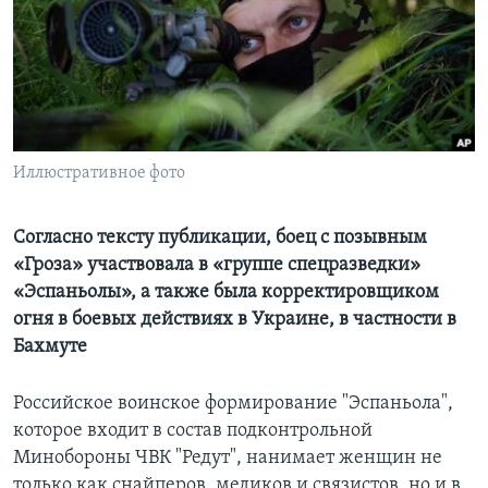
Learning English
СОЦИАЛЬНЫЕ СЕТИ
Иллюстративное фото
Языки
Согласно тексту публикации, боец с позывным
«Гроза» участвовала в «группе спецразведки»
«Эспаньолы», а также была корректировщиком
огня в боевых действиях в Украине, в частности в
Бахмуте
Российское воинское формирование "Эспаньола",
которое входит в состав подконтрольной
Минобороны ЧВК "Редут", нанимает женщин не
только как снайперов, медиков и связистов, но и в