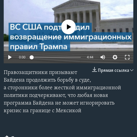
Learning English
No media source currently available
СОЦИАЛЬНЫЕ СЕТИ
Языки
0:00
4:44
Прямая ссылка
Правозащитники призывают
Байдена продолжить борьбу в суде,
а сторонники более жесткой иммиграционной
политики подчеркивают, что любая новая
программа Байдена не может игнорировать
кризис на границе с Мексикой