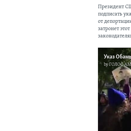
Президент СШ
подписать ук
от депортаци
затронет этот
законодател
by
ГОЛОС А