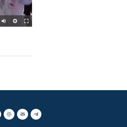
SHARE
px
width