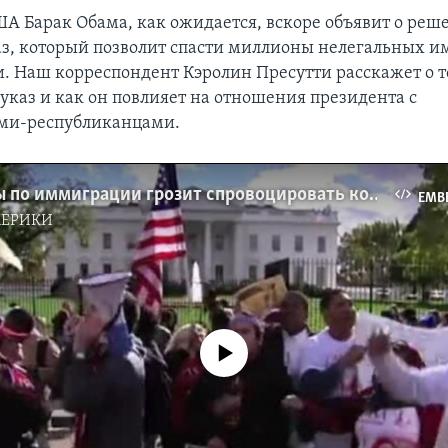
А Барак Обама, как ожидается, вскоре объявит о реш
аз, который позволит спасти миллионы нелегальных 
и. Наш корреспондент Кэролин Пресутти расскажет о т
 указ и как он повлияет на отношения президента с
ями-республиканцами.
Указ Обамы по иммиграции грозит спровоцировать конституционный спор
EMB
МЕРИКИ
No media source currently available