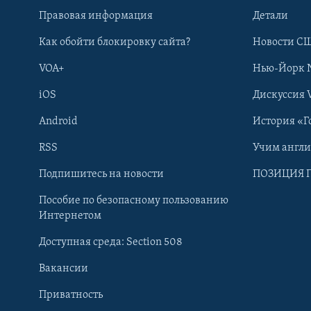
Правовая информация
Детали
Как обойти блокировку сайта?
Новости СШ
VOA+
Нью-Йорк 
iOS
Дискуссия 
Android
История «Г
RSS
Учим англ
Learning English
Подпишитесь на новости
ПОЗИЦИЯ 
Пособие по безопасному пользованию
СОЦИАЛЬНЫЕ СЕТИ
Интернетом
Доступная среда: Section 508
Вакансии
Приватность
Языки