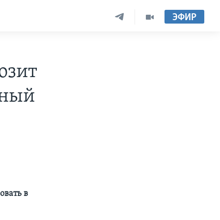
ЭФИР
озит
нный
овать в