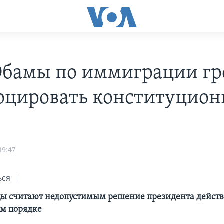
Обамы по иммиграции гр
оцировать конституцио
19:47
ься
ы считают недопустимым решение президента действ
м порядке