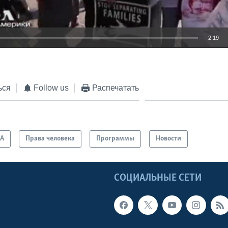
2:19
EMBED
ься
Follow us
Распечатать
А
Права человека
Программы
Новости
Ы
СОЦИАЛЬНЫЕ СЕТИ