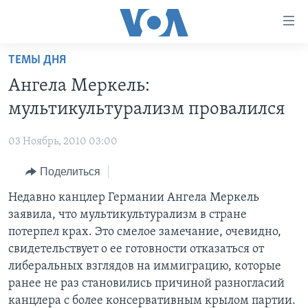
Линки
доступности
Перейти
ТЕМЫ ДНЯ
на
ГЛАВНОЕ
Ангела Меркель:
основной
ПРОГРАММЫ
контент
мультикультурализм провалился
ПРОЕКТЫ
Перейти
АМЕРИКА
к
03 Ноябрь, 2010 03:00
ЭКСПЕРТИЗА
НОВОСТИ ЗА МИНУТУ
УЧИМ АНГЛИЙСКИЙ
основной
Поделиться
ИНТЕРВЬЮ
ИТОГИ
НАША АМЕРИКАНСКАЯ ИСТОРИЯ
навигации
Перейти
ФАКТЫ ПРОТИВ ФЕЙКОВ
Недавно канцлер Германии Ангела Меркель
ПОЧЕМУ ЭТО ВАЖНО?
А КАК В АМЕРИКЕ?
в
заявила, что мультикультурализм в стране
ЗА СВОБОДУ ПРЕССЫ
ДИСКУССИЯ VOA
АРТЕФАКТЫ
поиск
потерпел крах. Это смелое замечание, очевидно,
УЧИМ АНГЛИЙСКИЙ
ДЕТАЛИ
АМЕРИКАНСКИЕ ГОРОДКИ
свидетельствует о ее готовности отказаться от
либеральных взглядов на иммиграцию, которые
ВИДЕО
НЬЮ-ЙОРК NEW YORK
ТЕСТЫ
ранее не раз становились причиной разногласий
ПОДПИСКА НА НОВОСТИ
АМЕРИКА. БОЛЬШОЕ ПУТЕШЕСТВИЕ
канцлера с более консервативным крылом партии.