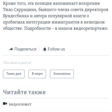
Кроме того, эта позиция напоминает воззрения
Learning English
Тило Саррацина, бывшего члена совета директоров
Бундесбанка и автора популярной книги о
проблемах интеграции иммигрантов в немецком
СОЦИАЛЬНЫЕ СЕТИ
обществе. Подробности – в нашем видеорепортаже.
Языки
Поделиться
Follow us
This item is part of
Темы дня
В мире
Экономика
Читайте также
видеосюжет