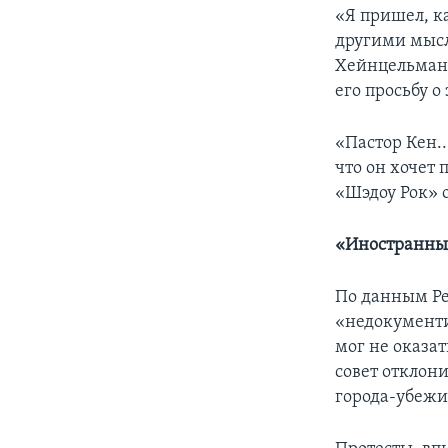
«Я пришел, ка
другими мысля
Хейнцельману
его просьбу 
«Пастор Кен..
что он хочет 
«Шэдоу Рок» 
«Иностранны
По данным Pe
«недокументи
мог не оказа
совет отклон
города-убежи