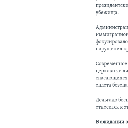
президентски
убежища.
Администраци
иммиграционн
фокусировало
нарушения к
Современное 
церковные ли
спасающихся 
оплота безопа
Дельгадо бес
относится к 
В ожидании о