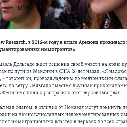
w Research, в 2016-м году в штате Аризона проживало 
кументированных иммигрантов»
маэль Дельгадо ждет решения своей участи на краю п
сек по пути из Мексики в США 26 лет назад. «Я надеюс
, – говорит он, проводя ладонью по желтой ткани флага
го на ветру. Дельгадо вместе с другими прихожанами
в Фениксе сшили и раскрасили этот церковный флаг.
тал над флагом, в отличие от Исмаэля могут покинуть ц
 один из немногочисленных недокументированных и
 от иммиграционных властей в церквях по всей стра