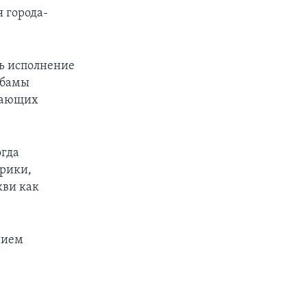
 города-
ь исполнение
Обамы
ршающих
огда
рики,
кви как
нием