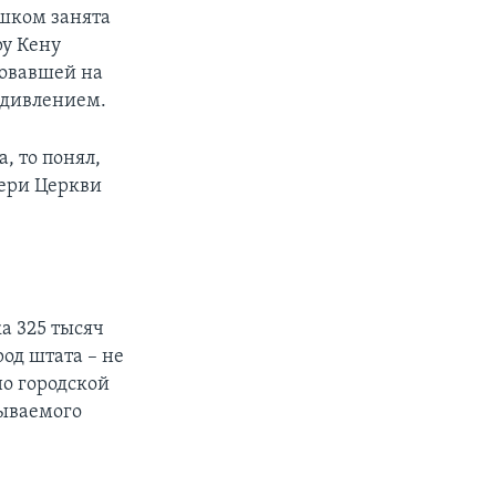
ишком занята
ру Кену
довавшей на
удивлением.
а, то понял,
вери Церкви
а 325 тысяч
од штата – не
но городской
зываемого