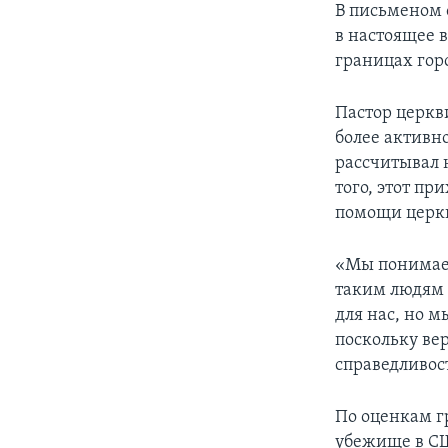
В письменом 
в настоящее 
границах гор
Пастор церкв
более активн
рассчитывал н
того, этот пр
помощи церкв
«Мы понимаем
таким людям 
для нас, но м
поскольку ве
справедливост
По оценкам г
убежище в СШ