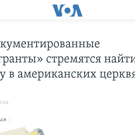
кументированные
ранты» стремятся найт
у в американских церкв
0:06
ься