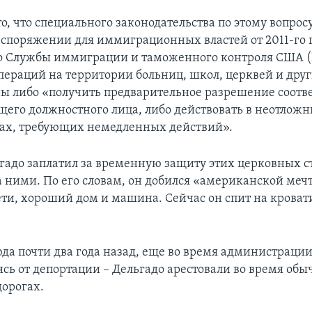
о, что специального законодательства по этому вопросу
споряжении для иммиграционных властей от 2011-го 
то Службы иммиграции и таможенного контроля США (
пераций на территории больниц, школ, церквей и дру
ы либо «получить предварительное разрешение соотв
его должностного лица, либо действовать в неотлож
вах, требующих немедленных действий».
гадо заплатил за временную защиту этих церковных с
а ними. По его словам, он добился «американской мечт
ети, хороший дом и машина. Сейчас он спит на кровати
да почти два года назад, еще во время администрации
ясь от депортации – Дельгадо арестовали во время об
дорогах.