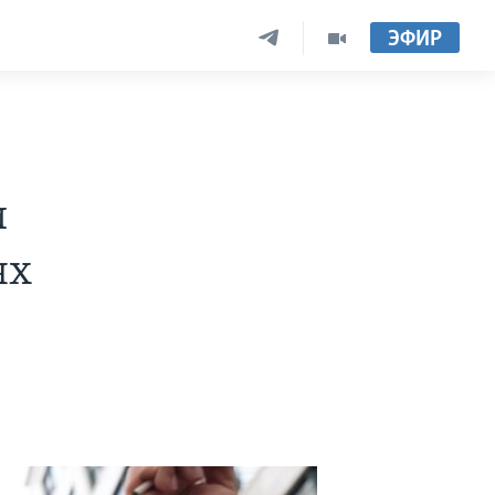
ЭФИР
и
ях