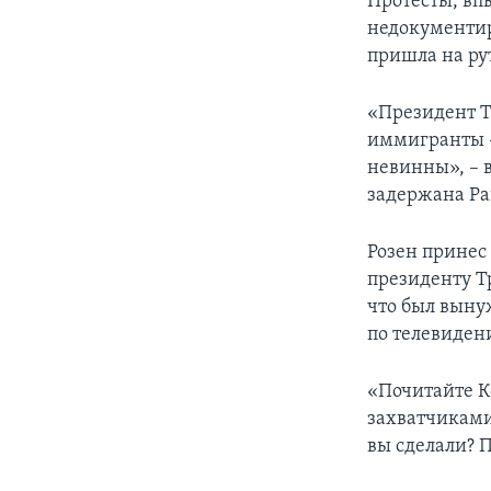
Протесты, впы
недокументир
пришла на ру
«Президент Т
иммигранты –
невинны», – в
задержана Ра
Розен принес
президенту Т
что был выну
по телевиден
«Почитайте К
захватчиками,
вы сделали? П