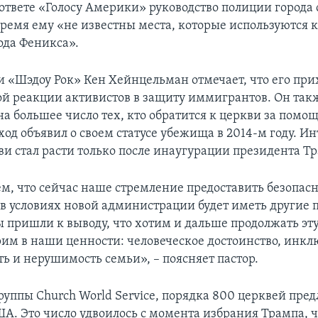
ответе «Голосу Америки» руководство полиции города 
время ему «не известны места, которые используются 
ода Феникса».
и «Шэдоу Рок» Кен Хейнцельман отмечает, что его пр
ой реакции активистов в защиту иммигрантов. Он так
а большее число тех, кто обратится к церкви за помо
иход объявил о своем статусе убежища в 2014-м году. Ин
и стал расти только после инаугурации президента Т
, что сейчас наше стремление предоставить безопасн
в условиях новой администрации будет иметь другие 
ы пришли к выводу, что хотим и дальше продолжать эту
рим в наши ценности: человеческое достоинство, инкл
ь и нерушимость семьи», – поясняет пастор.
руппы Church World Service, порядка 800 церквей пре
А. Это число удвоилось с момента избрания Трампа, 