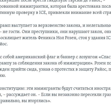
хнувшие после ареста Гваделупе Гарсии де Райос, –
ованной иммигрантки, которая была арестована после
тинную проверку в ICE, привлекли внимание всей стр
рамп выступает за верховенство закона, и нелегальны
 не гости. Они преступники, они нарушают закон, они
осклицает житель Феникса Нол Розен, стоя у здания IC
йос.
 с собой американский флаг и баннер с лозунгом «Спа
рампу за соблюдения закона об иммиграции». Розен п
жден прийти сюда, узнав о протестах в защиту Райос,
ию.
онституцию: эти иммигранты будут считаться иност
 – рассуждает он. – Если вы незаконно пересекли гран
равильно, вы вторглись».