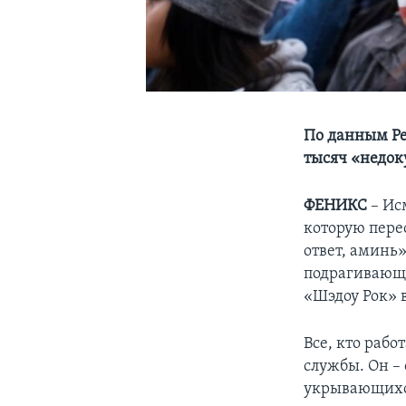
По данным Pe
тысяч «недо
ФЕНИКС
– Ис
которую пере
ответ, аминь»
подрагивающе
«Шэдоу Рок» 
Все, кто рабо
службы. Он –
укрывающихся