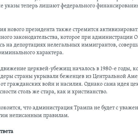
е указы теперь лишают федерального финансирования
я нового президента также стремится активизироват
ого законодательства, которое при администрации 
сь на депортациях нелегальных иммигрантов, сове
риминального характера.
движение церквей-убежищ началось в 1980-е годы, к
деры страны укрывали беженцев из Центральной Аме
от гражданских войн и насилия. Однако сама идея це
сности столь же стара, как и христианство.
покоится, что администрация Трампа не будет с уваже
этим неписанным правилам.
твета