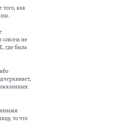
 того, как
аны.
е
 совсем не
E, где была
сибо
одчеркивает,
 показанных
ранными
ицу, то что