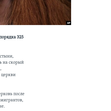
порядка 325
устыни,
ь на скорый
,
 церкви
ерковь после
ммигрантов,
не.