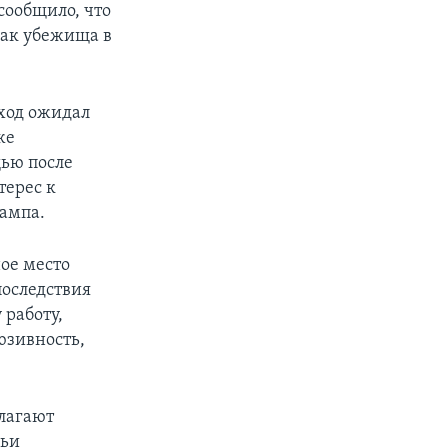
сообщило, что
как убежища в
иход ожидал
же
щью после
терес к
рампа.
ое место
последствия
 работу,
юзивность,
длагают
чьи