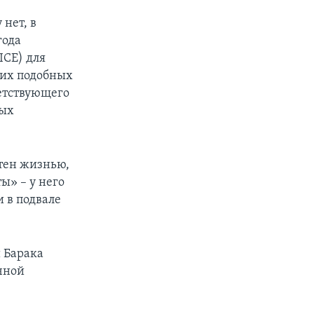
 нет, в
года
ICE) для
гих подобных
етствующего
ных
тен жизнью,
ы» – у него
 в подвале
 Барака
ычной