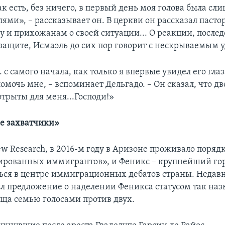
к есть, без ничего, в первый день моя голова была сл
ми», – рассказывает он. В церкви он рассказал пасто
 и прихожанам о своей ситуации... О реакции, после
о защите, Исмаэль до сих пор говорит с нескрываемым 
. с самого начала, как только я впервые увидел его глаз
помочь мне, – вспоминает Дельгадо. – Он сказал, что д
отрыты для меня...Господи!»
е захватчики»
w Research, в 2016-м году в Аризоне проживало порядк
рованных иммигрантов», и Феникс – крупнейший гор
ться в центре иммиграционных дебатов страны. Недав
ил предложение о наделении Феникса статусом так на
ща семью голосами против двух.