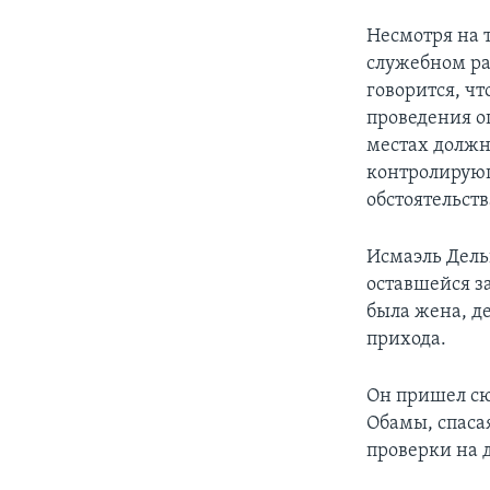
Несмотря на т
служебном ра
говорится, ч
проведения о
местах должн
контролирующ
обстоятельст
Исмаэль Дель
оставшейся з
была жена, д
прихода.
Он пришел сю
Обамы, спаса
проверки на 