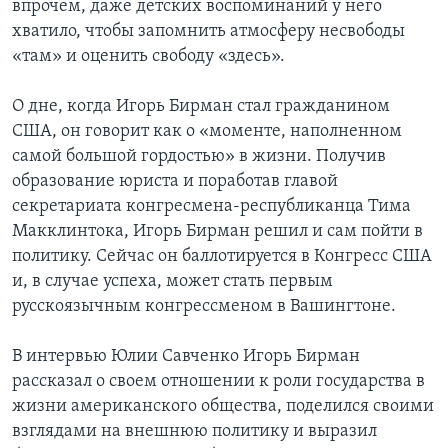
впрочем, даже детских воспоминаний у него
хватило, чтобы запомнить атмосферу несвободы
Learning English
«там» и оценить свободу «здесь».
СОЦИАЛЬНЫЕ СЕТИ
О дне, когда Игорь Бирман стал гражданином
США, он говорит как о «моменте, наполненном
самой большой гордостью» в жизни. Получив
образование юриста и поработав главой
Языки
секретариата конгресмена-республиканца Тима
Макклинтока, Игорь Бирман решил и сам пойти в
политику. Сейчас он баллотируется в Конгресс США
и, в случае успеха, может стать первым
русскоязычным конгрессменом в Вашингтоне.
В интервью Юлии Савченко Игорь Бирман
рассказал о своем отношении к роли государства в
жизни американского общества, поделился своими
взглядами на внешнюю политику и выразил