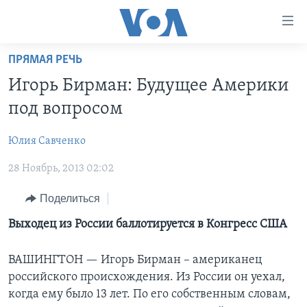
Линки
доступности
Перейти
ПРЯМАЯ РЕЧЬ
на
ГЛАВНОЕ
Игорь Бирман: Будущее Америки
основной
ПРОГРАММЫ
контент
под вопросом
ПРОЕКТЫ
Перейти
АМЕРИКА
к
Юлия Савченко
ЭКСПЕРТИЗА
НОВОСТИ ЗА МИНУТУ
УЧИМ АНГЛИЙСКИЙ
основной
28 Ноябрь, 2013 02:02
ИНТЕРВЬЮ
ИТОГИ
НАША АМЕРИКАНСКАЯ ИСТОРИЯ
навигации
Перейти
ФАКТЫ ПРОТИВ ФЕЙКОВ
ПОЧЕМУ ЭТО ВАЖНО?
А КАК В АМЕРИКЕ?
Поделиться
в
ЗА СВОБОДУ ПРЕССЫ
ДИСКУССИЯ VOA
АРТЕФАКТЫ
Выходец из России баллотируется в Конгресс США
поиск
УЧИМ АНГЛИЙСКИЙ
ДЕТАЛИ
АМЕРИКАНСКИЕ ГОРОДКИ
ВАШИНГТОН —
Игорь Бирман – американец
ВИДЕО
НЬЮ-ЙОРК NEW YORK
ТЕСТЫ
российского происхождения. Из России он уехал,
когда ему было 13 лет. По его собственным словам,
ПОДПИСКА НА НОВОСТИ
АМЕРИКА. БОЛЬШОЕ ПУТЕШЕСТВИЕ