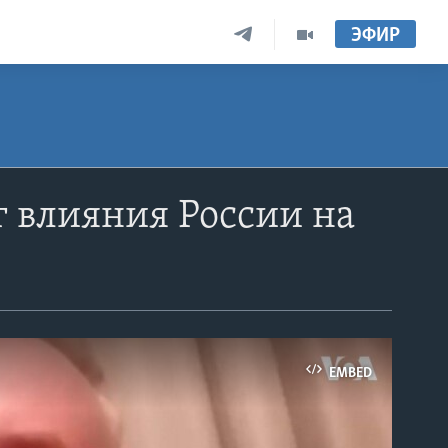
ЭФИР
г влияния России на
EMBED