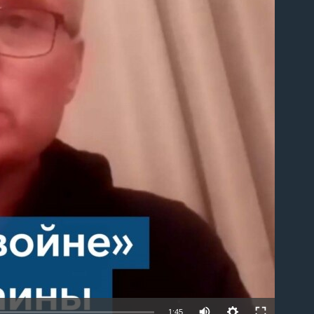
able
1:45