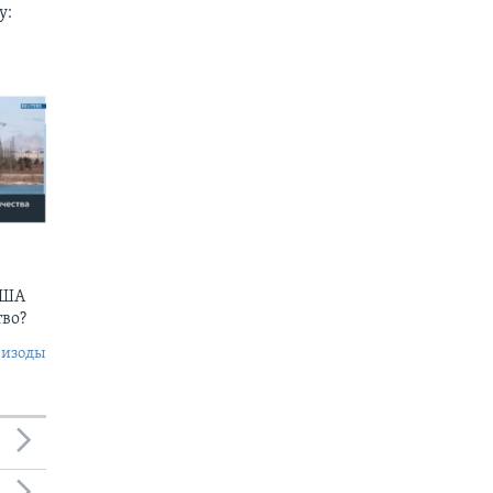
у:
США
тво?
пизоды