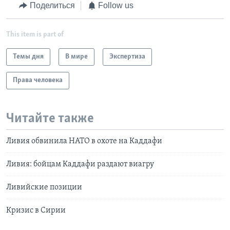
Поделиться
Follow us
This item is part of
Темы дня
В мире
Экспертиза
Права человека
Читайте также
Ливия обвинила НАТО в охоте на Каддафи
Ливия: бойцам Каддафи раздают виагру
Ливийские позиции
Кризис в Сирии