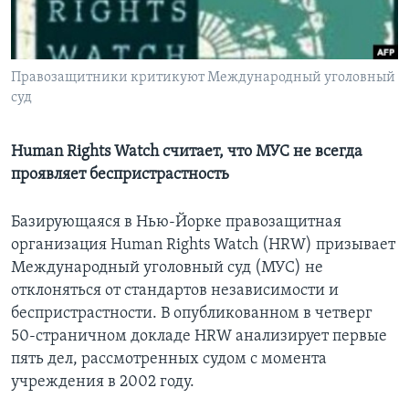
Learning English
Правозащитники критикуют Международный уголовный
СОЦИАЛЬНЫЕ СЕТИ
суд
Human Rights Watch считает, что МУС не всегда
Языки
проявляет беспристрастность
Базирующаяся в Нью-Йорке правозащитная
организация Human Rights Watch (HRW) призывает
Международный уголовный суд (МУС) не
отклоняться от стандартов независимости и
беспристрастности. В опубликованном в четверг
50-страничном докладе HRW анализирует первые
пять дел, рассмотренных судом с момента
учреждения в 2002 году.