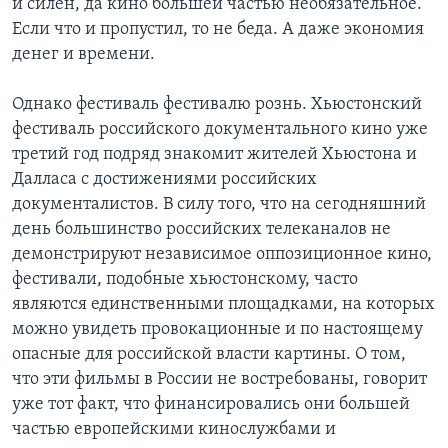
и силен, да кино большей частью необязательное.
Если что и пропустил, то не беда. А даже экономия
Learning English
денег и времени.
СОЦИАЛЬНЫЕ СЕТИ
Однако фестиваль фестивалю рознь. Хьюстонский
фестиваль российского документального кино уже
третий год подряд знакомит жителей Хьюстона и
Далласа с достижениями российских
Языки
документалистов. В силу того, что на сегодняшний
день большинство российских телеканалов не
демонстрируют независимое оппозиционное кино,
фестивали, подобные хьюстонскому, часто
являются единственными площадками, на которых
можно увидеть провокационные и по настоящему
опасные для российской власти картины. О том,
что эти фильмы в России не востребованы, говорит
уже тот факт, что финансировались они большей
частью европейскими кинослужбами и