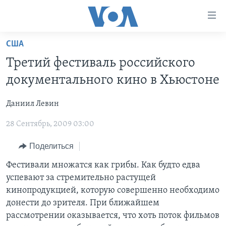
Линки
доступности
Перейти
США
на
ГЛАВНОЕ
Третий фестиваль российского
основной
ПРОГРАММЫ
контент
документального кино в Хьюстоне
ПРОЕКТЫ
Перейти
АМЕРИКА
к
Даниил Левин
ЭКСПЕРТИЗА
НОВОСТИ ЗА МИНУТУ
УЧИМ АНГЛИЙСКИЙ
основной
28 Сентябрь, 2009 03:00
ИНТЕРВЬЮ
ИТОГИ
НАША АМЕРИКАНСКАЯ ИСТОРИЯ
навигации
Перейти
ФАКТЫ ПРОТИВ ФЕЙКОВ
ПОЧЕМУ ЭТО ВАЖНО?
А КАК В АМЕРИКЕ?
Поделиться
в
ЗА СВОБОДУ ПРЕССЫ
ДИСКУССИЯ VOA
АРТЕФАКТЫ
Фестивали множатся как грибы. Как будто едва
поиск
успевают за стремительно растущей
УЧИМ АНГЛИЙСКИЙ
ДЕТАЛИ
АМЕРИКАНСКИЕ ГОРОДКИ
кинопродукцией, которую совершенно необходимо
ВИДЕО
НЬЮ-ЙОРК NEW YORK
ТЕСТЫ
донести до зрителя. При ближайшем
рассмотрении оказывается, что хоть поток фильмов
ПОДПИСКА НА НОВОСТИ
АМЕРИКА. БОЛЬШОЕ ПУТЕШЕСТВИЕ