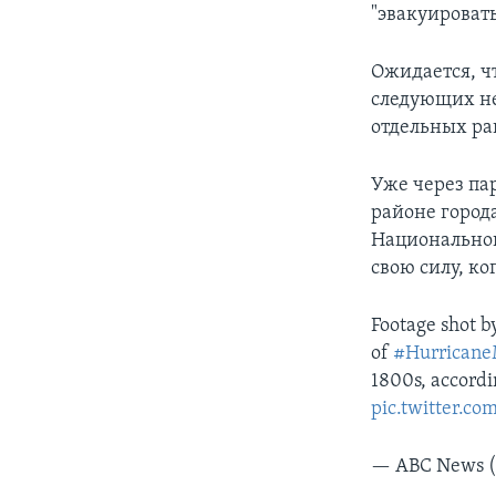
"эвакуировать
Ожидается, ч
следующих не
отдельных ра
Уже через пар
районе город
Национальног
свою силу, к
Footage shot b
of
#Hurricane
1800s, accordi
pic.twitter.c
— ABC News 