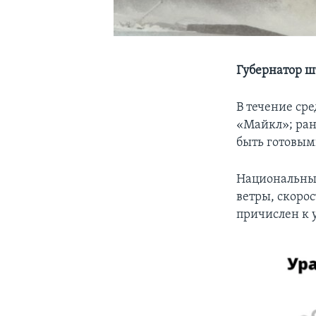
Губернатор шт
В течение сре
«Майкл»; ран
быть готовым
Национальный
ветры, скорос
причислен к 