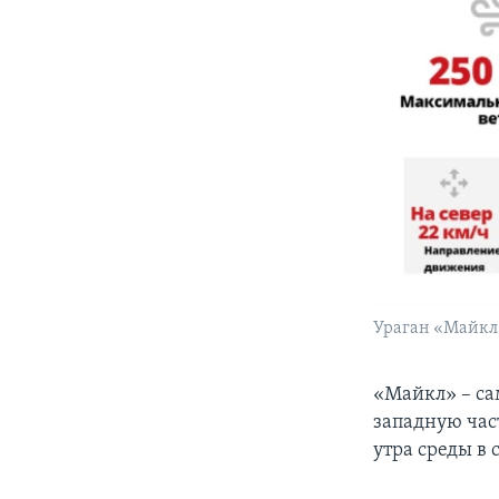
Ураган «Майкл
​«Майкл» – с
западную час
утра среды в