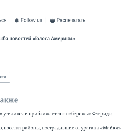
ься
Follow us
Распечатать
жба новостей «Голоса Америки»
сти
также
» усилился и приближается к побережью Флориды
о, посетит районы, пострадавшие от урагана «Майкл»