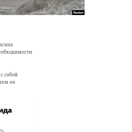
рагана
еобходимости
с собой
 чем он