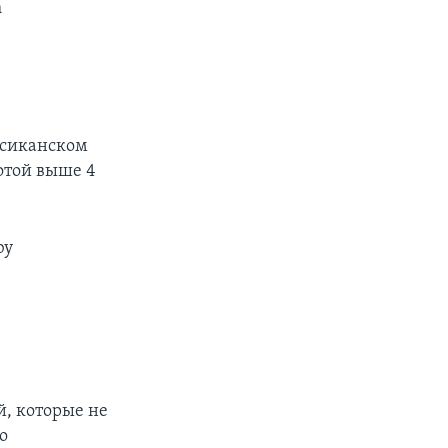
m
ксиканском
отой выше 4
by
й, которые не
о