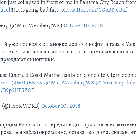
on just collapsed in front of me in Panama City Beach fro
hael
!!! It is going bad fast!
pic.twitter.com/CG5R8jcUuf
berg (@MarcWeinbergWX)
October 10, 2018
рый уже привел к остановке добычи нефти и газа в Ме
т привести к появлению опасных штормовых волн выс
упреждают синоптики.
use Emerald Coast Marine has been completely torn open 
hael
.
@WDRBNews
@MarcWeinbergWX
@TravisRagsdale
om/B9p9HFSZOF
se (@HobieWDRB)
October 10, 2018
лориды Рик Скотт к середине дня призвал всех жителе
роваться заблаговременно, оставаться дома, сказав, чт