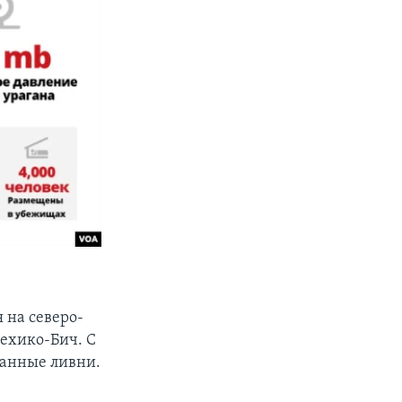
 на северо-
ехико-Бич. С
ганные ливни.