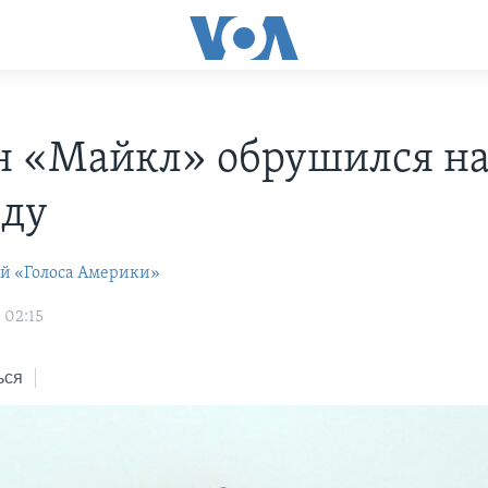
н «Майкл» обрушился н
ду
ей «Голоса Америки»
 02:15
ься