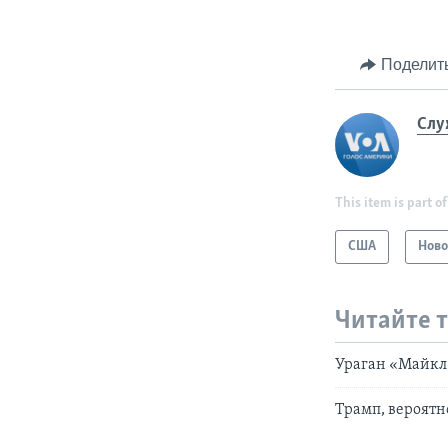
Поделит
Слу
This item is part of
США
Ново
Читайте 
Ураган «Майкл
Трамп, вероятн