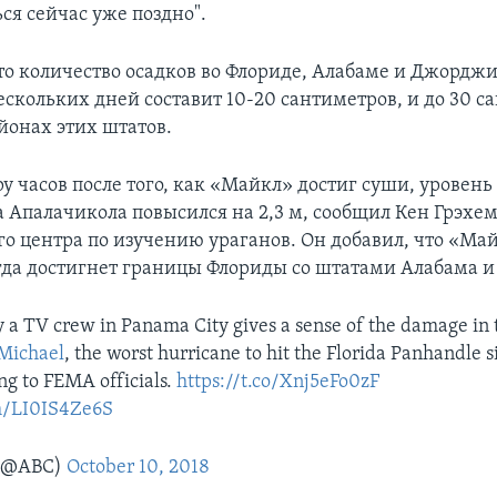
ся сейчас уже поздно".
то количество осадков во Флориде, Алабаме и Джорджи
скольких дней составит 10-20 сантиметров, и до 30 са
йонах этих штатов.
у часов после того, как «Майкл» достиг суши, уровень
а Апалачикола повысился на 2,3 м, сообщил Кен Грэхем
о центра по изучению ураганов. Он добавил, что «Ма
огда достигнет границы Флориды со штатами Алабама 
y a TV crew in Panama City gives a sense of the damage in
Michael
, the worst hurricane to hit the Florida Panhandle 
ng to FEMA officials.
https://t.co/Xnj5eFo0zF
om/LI0IS4Ze6S
(@ABC)
October 10, 2018