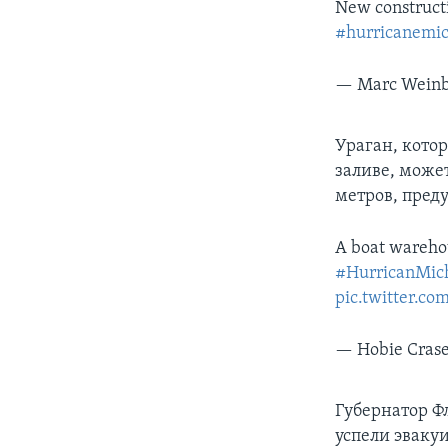
New constructi
#hurricanemic
— Marc Wein
Ураган, кото
заливе, може
метров, пред
A boat wareho
#HurricanMic
pic.twitter.c
— Hobie Cra
Губернатор Ф
успели эвакуи