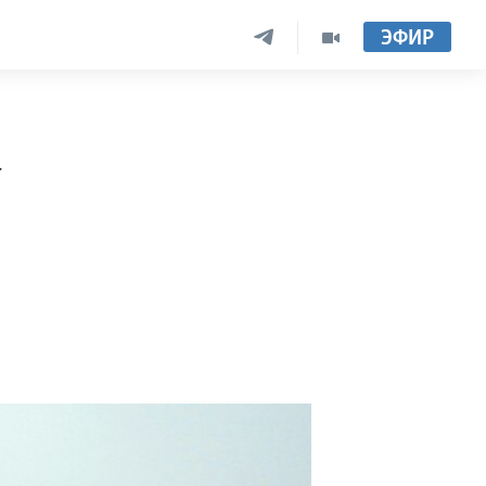
ЭФИР
а