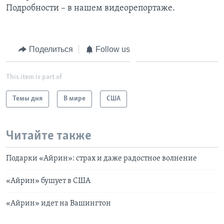
Подробности – в нашем видеорепортаже.
Learning English
СОЦИАЛЬНЫЕ СЕТИ
Поделиться
Follow us
This item is part of
Языки
Темы дня
В мире
США
Читайте также
Подарки «Айрин»: страх и даже радостное волнение
«Айрин» бушует в США
«Айрин» идет на Вашингтон