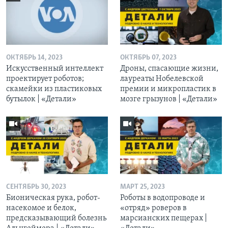
ОКТЯБРЬ 14, 2023
ОКТЯБРЬ 07, 2023
Искусственный интеллект
Дроны, спасающие жизни,
проектирует роботов;
лауреаты Нобелевской
скамейки из пластиковых
премии и микропластик в
бутылок | «Детали»
мозге грызунов | «Детали»
СЕНТЯБРЬ 30, 2023
МАРТ 25, 2023
Бионическая рука, робот-
Роботы в водопроводе и
насекомое и белок,
«отряд» роверов в
предсказывающий болезнь
марсианских пещерах |