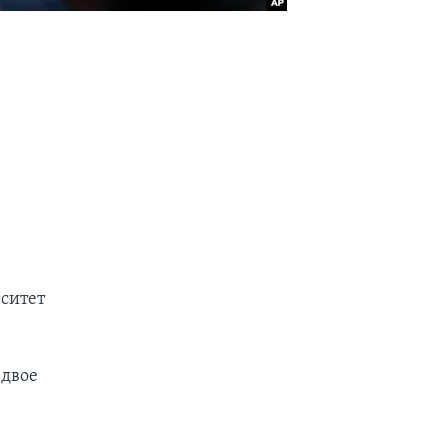
рситет
 двое