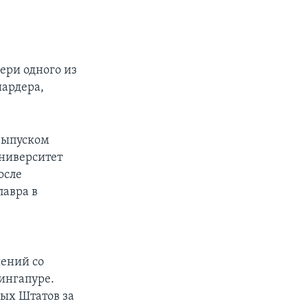
ери одного из
иардера,
 выпуском
Университет
осле
лавра в
в
ений со
ингапуре.
ных Штатов за