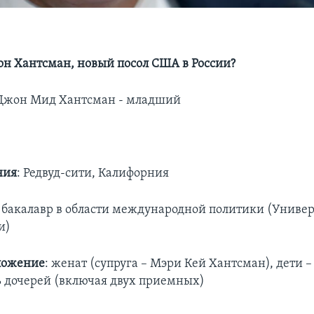
он Хантсман, новый посол США в России?
жон Мид Хантсман - младший
ния
: Редвуд-сити, Калифорния
: бакалавр в области международной политики (Униве
и)
ложение
: женат (супруга – Мэри Кей Хантсман), дети –
ь дочерей (включая двух приемных)