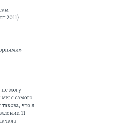
осам
т 2011)
корнями»
 не могу
й мы с самого
такова, что я
рмлении 11
начала