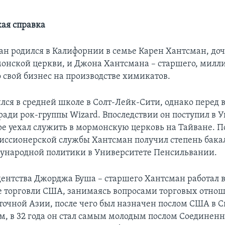
ая справка
н родился в Калифорнии в семье Карен Хантсман, доч
онской церкви, и Джона Хантсмана – старшего, милл
 свой бизнес на производстве химикатов.
лся в средней школе в Солт-Лейк-Сити, однако перед
 ради рок-группы Wizard. Впоследствии он поступил в 
ре уехал служить в мормонскую церковь на Тайване. П
иссионерской службы Хантсман получил степень бака
ународной политики в Университете Пенсильвании.
дентства Джорджа Буша – старшего Хантсман работал 
 торговли США, занимаясь вопросами торговых отнош
точной Азии, после чего был назначен послом США в С
м, в 32 года он стал самым молодым послом Соединен