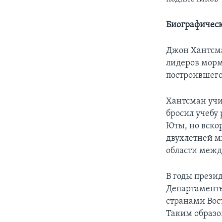
Биографическ
Джон Хантсма
лидеров морм
построившего
Хантсман учи
бросил учебу
Юты, но вско
двухлетней м
области межд
В годы прези
Департаменте
странами Вос
Таким образо