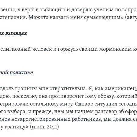
овенно, я верю в эволюцию и доверяю ученым по вопр
потепления. Можете назвать меня сумасшедшим» (авгус
х взглядах
 религиозный человек и горжусь своими мормонским 
ной политике
 вдоль границы мне отвратительна. Я, как американец,
дею, поскольку она противоречит тому образу, которы
стрировали остальному миру. Однако ситуация сегодня 
ого выбора, и прежде, чем мы начнем разговор об офо
онов незарегистрированных работников, мы должна с
у границу» (июнь 2011)