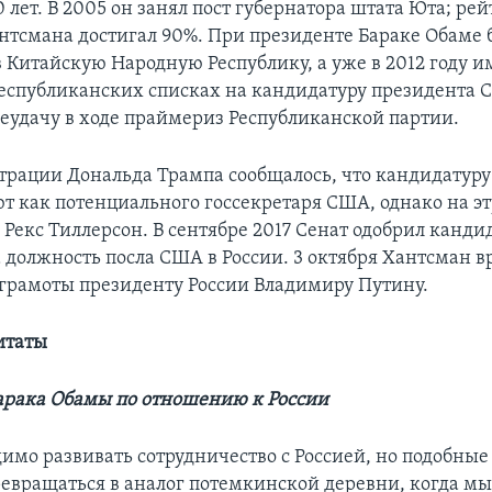
 лет. В 2005 он занял пост губернатора штата Юта; ре
нтсмана достигал 90%. При президенте Бараке Обаме 
 Китайскую Народную Республику, а уже в 2012 году 
республиканских списках на кандидатуру президента 
неудачу в ходе праймериз Республиканской партии.
рации Дональда Трампа сообщалось, что кандидатур
т как потенциального госсекретаря США, однако на э
 Рекс Тиллерсон. В сентябре 2017 Сенат одобрил канди
 должность посла США в России. 3 октября Хантсман в
грамоты президенту России Владимиру Путину.
итаты
арака Обамы по отношению к России
имо развивать сотрудничество с Россией, но подобны
евращаться в аналог потемкинской деревни, когда м