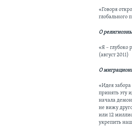
«Говоря откр
глобального 
О религиозны
«Я – глубоко
(август 2011)
О миграцион
«Идея забора
принять эту и
начала демон
не вижу друг
или 12 милли
укрепить наш