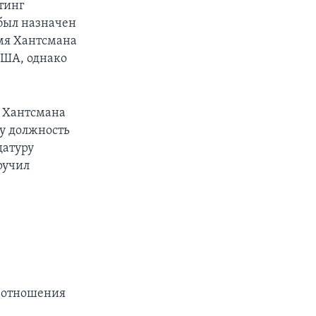
йтинг
был назначен
имя Хантсмана
США, однако
у Хантсмана
ту должность
датуру
ручил
е отношения
ы