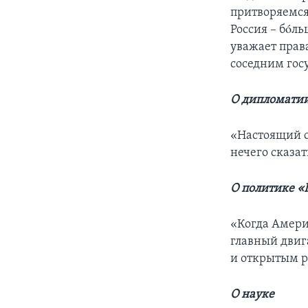
притворяемся,
Россия – бóль
уважает прав
соседним госу
О дипломати
«Настоящий с
нечего сказат
О политике «
«Когда Амери
главный двига
и открытым р
О науке