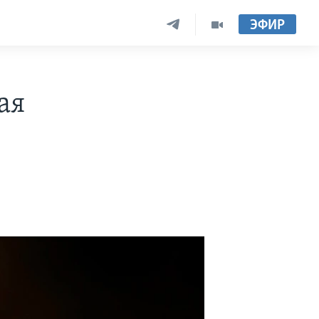
ЭФИР
ая