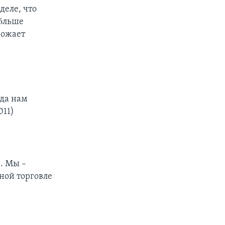
деле, что
бóльше
рожает
гда нам
011)
. Мы –
дной торговле