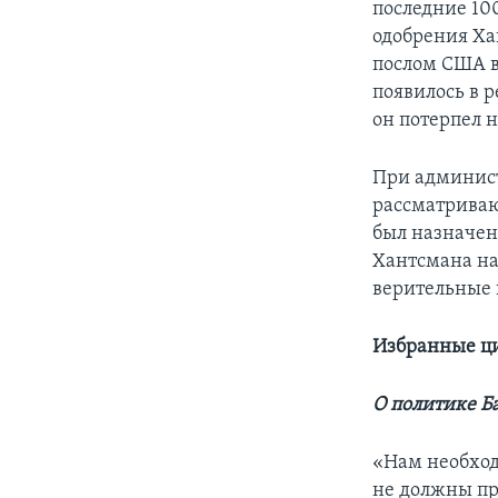
последние 100
одобрения Ха
послом США в
появилось в 
он потерпел 
При админист
рассматриваю
был назначен
Хантсмана на
верительные 
Избранные ц
О политике Б
«Нам необход
не должны пр