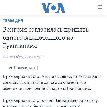
Линки
доступности
Перейти
ТЕМЫ ДНЯ
на
ГЛАВНОЕ
Венгрия согласилась принять
основной
ПРОГРАММЫ
контент
одного заключенного из
ПРОЕКТЫ
Перейти
АМЕРИКА
Гуантанамо
к
ЭКСПЕРТИЗА
НОВОСТИ ЗА МИНУТУ
УЧИМ АНГЛИЙСКИЙ
основной
16 Сентябрь, 2009 03:00
ИНТЕРВЬЮ
ИТОГИ
НАША АМЕРИКАНСКАЯ ИСТОРИЯ
навигации
Перейти
Поделиться
ФАКТЫ ПРОТИВ ФЕЙКОВ
ПОЧЕМУ ЭТО ВАЖНО?
А КАК В АМЕРИКЕ?
в
Премьер-министр Венгрии заявил, что его страна
ЗА СВОБОДУ ПРЕССЫ
ДИСКУССИЯ VOA
АРТЕФАКТЫ
поиск
согласилась принять одного заключенного
УЧИМ АНГЛИЙСКИЙ
ДЕТАЛИ
АМЕРИКАНСКИЕ ГОРОДКИ
американской военной тюрьмы Гуантанамо.
ВИДЕО
НЬЮ-ЙОРК NEW YORK
ТЕСТЫ
Премьер-министр Гордон Байнай заявил в среду,
ПОДПИСКА НА НОВОСТИ
АМЕРИКА. БОЛЬШОЕ ПУТЕШЕСТВИЕ
что Венгрия выберет одного человека из