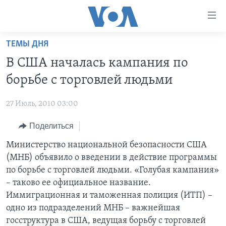
Линки
доступности
Перейти
ТЕМЫ ДНЯ
на
ГЛАВНОЕ
В США началась кампания по
основной
ПРОГРАММЫ
контент
борьбе с торговлей людьми
ПРОЕКТЫ
Перейти
АМЕРИКА
к
27 Июль, 2010 03:00
ЭКСПЕРТИЗА
НОВОСТИ ЗА МИНУТУ
УЧИМ АНГЛИЙСКИЙ
основной
Поделиться
ИНТЕРВЬЮ
ИТОГИ
НАША АМЕРИКАНСКАЯ ИСТОРИЯ
навигации
Перейти
ФАКТЫ ПРОТИВ ФЕЙКОВ
Министерство национальной безопасности США
ПОЧЕМУ ЭТО ВАЖНО?
А КАК В АМЕРИКЕ?
в
(МНБ) объявило о введении в действие программы
ЗА СВОБОДУ ПРЕССЫ
ДИСКУССИЯ VOA
АРТЕФАКТЫ
поиск
по борьбе с торговлей людьми. «Голубая кампания»
УЧИМ АНГЛИЙСКИЙ
ДЕТАЛИ
АМЕРИКАНСКИЕ ГОРОДКИ
– таково ее официальное название.
Иммиграционная и таможенная полиция (ИТП) –
ВИДЕО
НЬЮ-ЙОРК NEW YORK
ТЕСТЫ
одно из подразделений МНБ – важнейшая
ПОДПИСКА НА НОВОСТИ
АМЕРИКА. БОЛЬШОЕ ПУТЕШЕСТВИЕ
госструктура в США, ведущая борьбу с торговлей