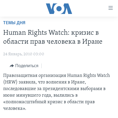
Линки
доступности
Перейти
ТЕМЫ ДНЯ
на
ГЛАВНОЕ
Human Rights Watch: кризис в
основной
ПРОГРАММЫ
контент
области прав человека в Иране
ПРОЕКТЫ
Перейти
АМЕРИКА
к
24 Январь, 2010 03:00
ЭКСПЕРТИЗА
НОВОСТИ ЗА МИНУТУ
УЧИМ АНГЛИЙСКИЙ
основной
Поделиться
ИНТЕРВЬЮ
ИТОГИ
НАША АМЕРИКАНСКАЯ ИСТОРИЯ
навигации
Перейти
ФАКТЫ ПРОТИВ ФЕЙКОВ
Правозащитная организация Human Rights Watch
ПОЧЕМУ ЭТО ВАЖНО?
А КАК В АМЕРИКЕ?
в
(HRW) заявила, что волнения в Иране,
ЗА СВОБОДУ ПРЕССЫ
ДИСКУССИЯ VOA
АРТЕФАКТЫ
поиск
последовавшие за президентскими выборами в
УЧИМ АНГЛИЙСКИЙ
ДЕТАЛИ
АМЕРИКАНСКИЕ ГОРОДКИ
июне минувшего года, вылились в
«полномасштабный кризис в области прав
ВИДЕО
НЬЮ-ЙОРК NEW YORK
ТЕСТЫ
человека».
ПОДПИСКА НА НОВОСТИ
АМЕРИКА. БОЛЬШОЕ ПУТЕШЕСТВИЕ