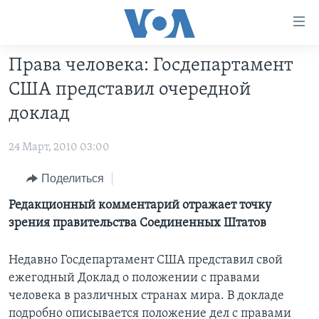
Линки
доступности
Перейти
Права человека: Госдепартамент
на
ГЛАВНОЕ
США представил очередной
основной
ПРОГРАММЫ
контент
доклад
ПРОЕКТЫ
Перейти
АМЕРИКА
к
24 Март, 2010 03:00
ЭКСПЕРТИЗА
НОВОСТИ ЗА МИНУТУ
УЧИМ АНГЛИЙСКИЙ
основной
ИНТЕРВЬЮ
Поделиться
ИТОГИ
НАША АМЕРИКАНСКАЯ ИСТОРИЯ
навигации
Перейти
ФАКТЫ ПРОТИВ ФЕЙКОВ
Редакционный комментарий отражает точку
ПОЧЕМУ ЭТО ВАЖНО?
А КАК В АМЕРИКЕ?
в
зрения правительства Соединенных Штатов
ЗА СВОБОДУ ПРЕССЫ
ДИСКУССИЯ VOA
АРТЕФАКТЫ
поиск
УЧИМ АНГЛИЙСКИЙ
ДЕТАЛИ
АМЕРИКАНСКИЕ ГОРОДКИ
Недавно Госдепартамент США представил свой
ежегодный Доклад о положении с правами
ВИДЕО
НЬЮ-ЙОРК NEW YORK
ТЕСТЫ
человека в различных странах мира. В докладе
ПОДПИСКА НА НОВОСТИ
АМЕРИКА. БОЛЬШОЕ ПУТЕШЕСТВИЕ
подробно описывается положение дел с правами