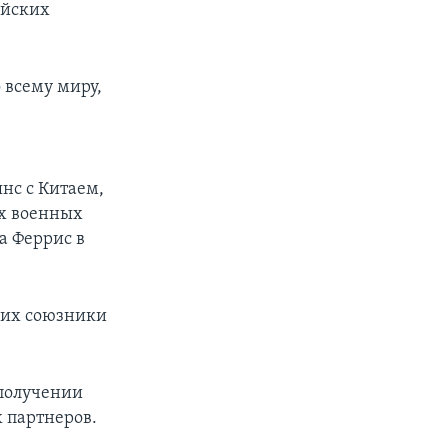
ийских
 всему миру,
янс с Китаем,
их военных
а Феррис в
 их союзники
 получении
 партнеров.