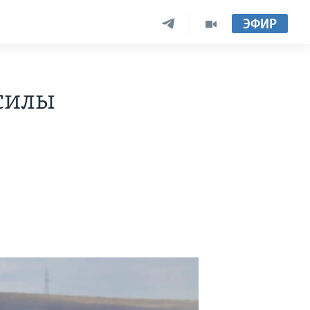
ЭФИР
силы