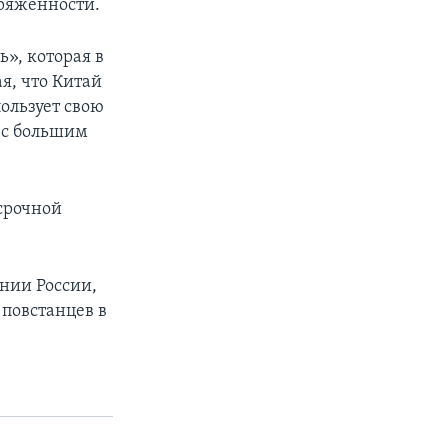
пряженности.
ь», которая в
я, что Китай
пользует свою
я с большим
срочной
нии России,
 повстанцев в