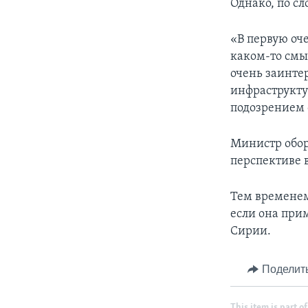
Однако, по с
«В первую оче
каком-то смыс
очень заинтер
инфраструктур
подозрением о
Министр обор
перспективе 
Тем временем
если она прим
Сирии.
Поделит
This item is part of