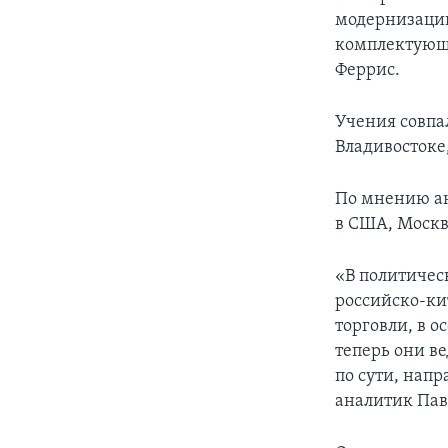
модернизацию
комплектующи
Феррис.
Учения совпа
Владивостоке
По мнению ан
в США, Москв
«В политичес
российско-кит
торговли, в о
теперь они в
по сути, нап
аналитик Пав