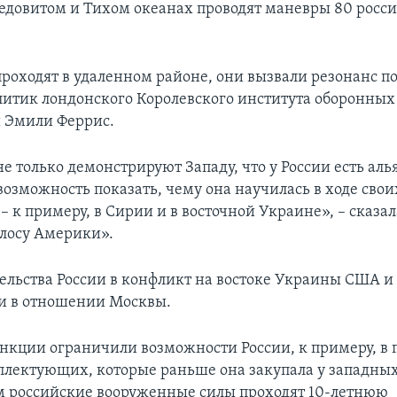
едовитом и Тихом океанах проводят маневры 80 росс
проходят в удаленном районе, они вызвали резонанс по
литик лондонского Королевского института оборонных
 Эмили Феррис.
е только демонстрируют Западу, что у России есть аль
 возможность показать, чему она научилась в ходе сво
 к примеру, в Сирии и в восточной Украине», – сказал
лосу Америки».
ельства России в конфликт на востоке Украины США и
и в отношении Москвы.
нкции ограничили возможности России, к примеру, в
лектующих, которые раньше она закупала у западных
 российские вооруженные силы проходят 10-летнюю