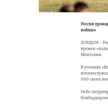
Россия прово
войны»
ЛОНДОН – Рос
времен «холо
Монголии.
В учениях «В
военнослужащ
000 своих в
Небо патрули
бомбардировщ