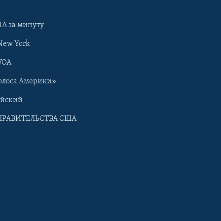
А за минуту
New York
VOA
олоса Америки»
ийский
ПРАВИТЕЛЬСТВА США