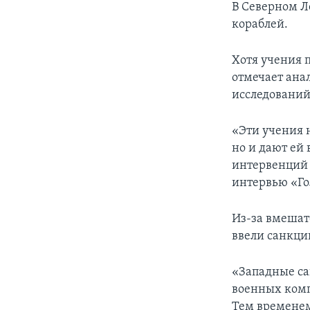
В Северном Л
кораблей.
Хотя учения 
отмечает ана
исследований
«Эти учения н
но и дают ей
интервенций –
интервью «Го
Из-за вмешат
ввели санкци
«Западные са
военных комп
Тем временем