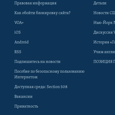
Правовая информация
Детали
Как обойти блокировку сайта?
Новости СШ
VOA+
Нью-Йорк 
iOS
Дискуссия 
Android
История «Г
RSS
Учим англ
Learning English
Подпишитесь на новости
ПОЗИЦИЯ 
Пособие по безопасному пользованию
СОЦИАЛЬНЫЕ СЕТИ
Интернетом
Доступная среда: Section 508
Вакансии
Приватность
Языки