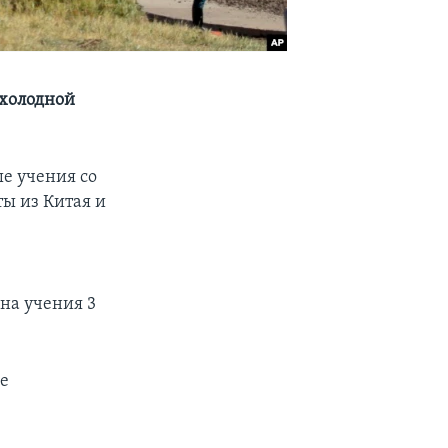
«холодной
е учения со
ы из Китая и
на учения 3
ие