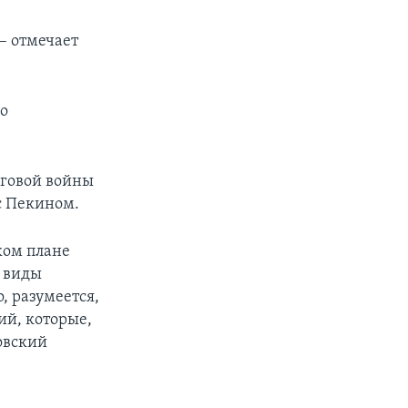
– отмечает
о
рговой войны
с Пекином.
ком плане
е виды
о, разумеется,
ий, которые,
овский