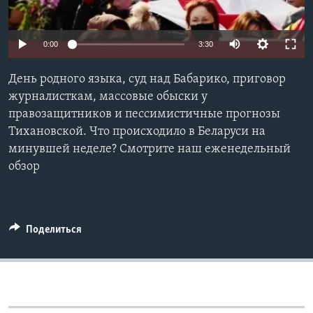
Learning English
0:00
3:30
СОЦИАЛЬНЫЕ СЕТИ
День родного языка, суд над Бабарико, приговор
журналисткам, массовые обыски у
правозащитников и пессимистичные прогнозы
Языки
Тихановской. Что происходило в Беларуси на
минувшей неделе? Смотрите наш еженедельный
обзор
Поделиться