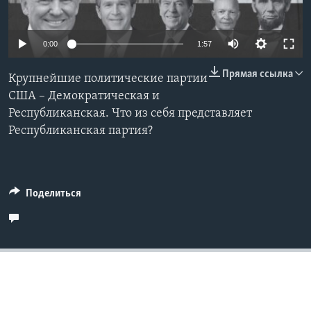
Learning English
0:00
1:57
СОЦИАЛЬНЫЕ СЕТИ
Прямая ссылка
Крупнейшие политические партии
США – Демократическая и
Республиканская. Что из себя представляет
Языки
Республиканская партия?
Поделиться