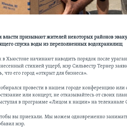
 власти призывают жителей некоторых районов эвак
оящего спуска воды из переполненных водохранилищ
ак в Хьюстоне начинают наводить порядок после урага
несенный стихией ущерб, мэр Сильвестр Тернер заяви
, что его город «открыт для бизнеса».
 собирался провести в нашем городе конференцию или 
стязание или концерт, не отказывайтесь от своих план
выступая в программе «Лицом к нации» на телеканале 
чтобы вы приехали. Мы можем одновременно занимат
обавил мэр.