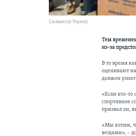
Сильвестр Тернер
Тем временем
из-за предст
В то время к
оценивают на
должен узнать
«Если кто-то
спортивное со
призвал он, 
«Мы хотим, 
вещами», – д