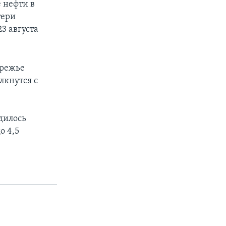
 нефти в
тери
3 августа
ережье
лкнутся с
дилось
о 4,5