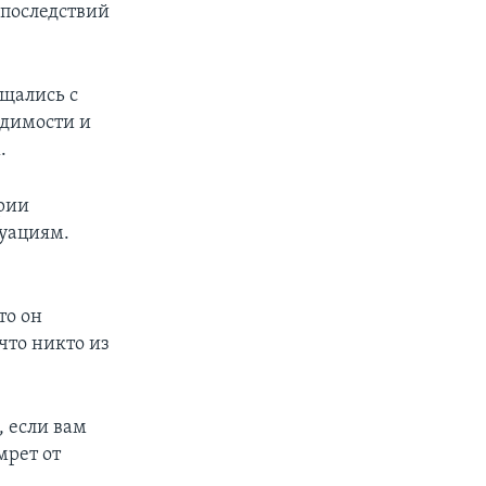
последствий
бщались с
одимости и
.
ории
туациям.
то он
что никто из
 если вам
мрет от