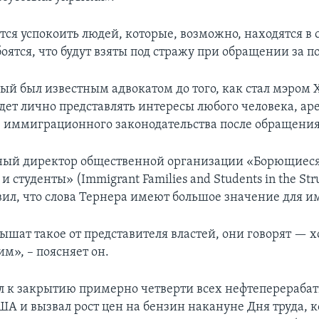
тся успокоить людей, которые, возможно, находятся в 
боятся, что будут взяты под стражу при обращении за 
рый был известным адвокатом до того, как стал мэром 
удет лично представлять интересы любого человека, ар
 иммиграционного законодательства после обращения
ный директор общественной организации «Борющиес
 студенты» (Immigrant Families and Students in the Str
вил, что слова Тернера имеют большое значение для 
ышат такое от представителя властей, они говорят — х
м», – поясняет он.
л к закрытию примерно четверти всех нефтеперераб
А и вызвал рост цен на бензин накануне Дня труда, 