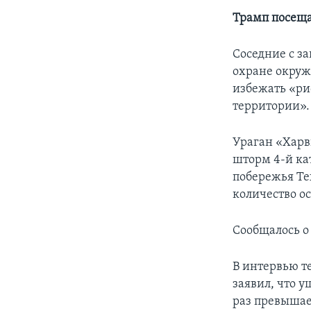
Трамп посеща
Соседние с з
охране окруж
избежать «ри
территории».
Ураган «Харв
шторм 4-й ка
побережья Те
количество ос
Сообщалось о
В интервью те
заявил, что у
раз превышае