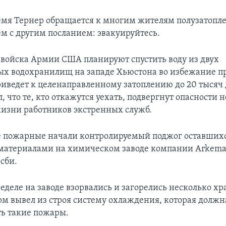
ремя Тернер обращается к многим жителям полузатоп
ем с другим посланием: эвакуируйтесь.
ойска Армии США планируют спустить воду из двух
х водохранилищ на западе Хьюстона во избежание п
риведет к целенаправленному затоплению до 20 тысяч 
, что те, кто откажутся уехать, подвергнут опасности 
жизни работников экстренных служб.
е пожарные начали контролируемый поджог оставшихс
атериалами на химическом заводе компании Arkema
сби.
еделе на заводе взорвались и загорелись несколько х
орм вывел из строя систему охлаждения, которая должн
ь такие пожары.