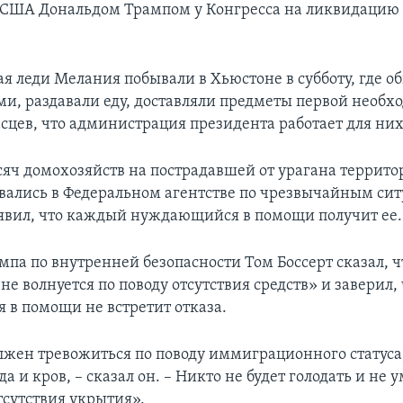
США Дональдом Трампом у Конгресса на ликвидацию 
я леди Мелания побывали в Хьюстоне в субботу, где о
и, раздавали еду, доставляли предметы первой необх
асцев, что администрация президента работает для них
сяч домохозяйств на пострадавшей от урагана террит
вались в Федеральном агентстве по чрезвычайным си
явил, что каждый нуждающийся в помощи получит ее.
мпа по внутренней безопасности Том Боссерт сказал, ч
е волнуется по поводу отсутствия средств» и заверил, 
в помощи не встретит отказа.
лжен тревожиться по поводу иммиграционного статуса,
да и кров, – сказал он. – Никто не будет голодать и не у
сутствия укрытия».