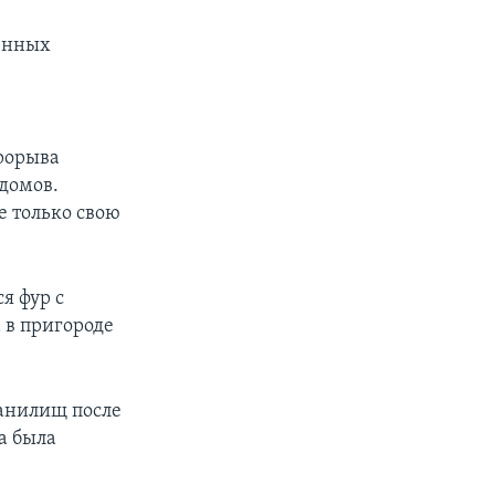
ленных
рорыва
домов.
не только свою
я фур с
 в пригороде
ранилищ после
а была