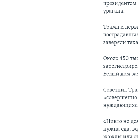
президентом 
урагана.
Трамп и перва
пострадавшим
заверяли тех
Около 450 ты
зарегистриро
Белый дом за
Советник Тра
«совершенно н
нуждающихся 
«Никто не до
нужна еда, во
жажды или от