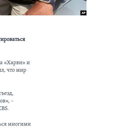
уироваться
на «Харви» и
л, что мир
съезд,
ов», –
CBS.
ься многими