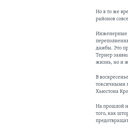
Но в то же в
районов совс
Инженерные в
переполненны
дамбы. Это п
Тернер заявил
жизнь, но и 
В воскресень
токсичными м
Хьюстона Кро
На прошлой н
того, как шт
предотвращат