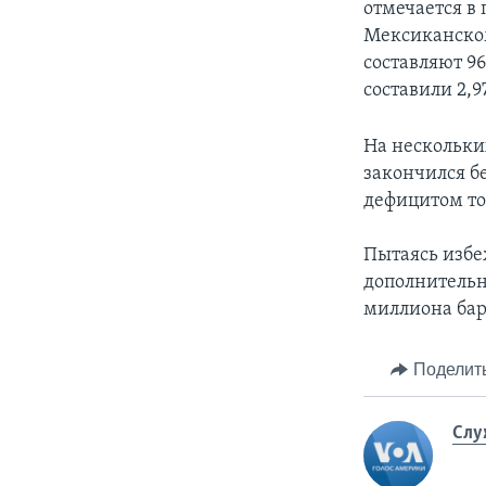
отмечается в
Мексиканском
составляют 96
составили 2,
На нескольки
закончился б
дефицитом то
Пытаясь избе
дополнительн
миллиона бар
Поделит
Слу