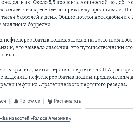
 понедельник. Около 5,5 процента мощностей по добыче
 заливе в воскресенье по-прежнему простаивали. По
 тысяч баррелей в день. Общие потери нефтедобычи с 2
97 миллиона баррелей.
х нефтеперерабатывающих заводах на восточном поб
ензин, что вызвало опасения, что путешественники сто
плива.
жать кризиса, министерство энергетики США распоря
о выделить нефтеперерабатывающим предприятиям д
релей нефти из Стратегического нефтяного резерва.
ься
Follow us
Распечатать
жба новостей «Голоса Америки»