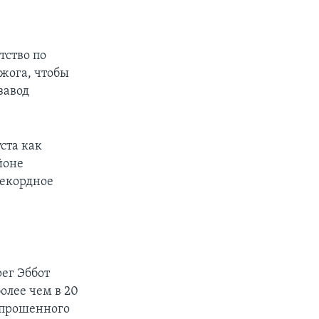
тство по
жога, чтобы
завод
ста как
йоне
рекордное
рег Эббот
олее чем в 20
запрошенного