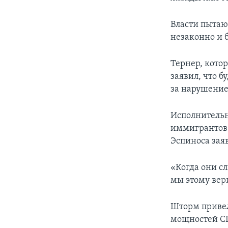
Власти пытаю
незаконно и 
Тернер, кото
заявил, что б
за нарушение
Исполнитель
иммигрантов и
Эспиноса зая
«Когда они сл
мы этому вери
Шторм приве
мощностей СШ