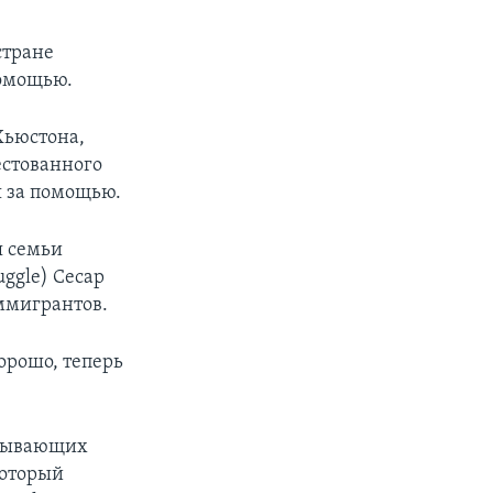
стране
помощью.
Хьюстона,
естованного
 за помощью.
я семьи
uggle) Сесар
иммигрантов.
орошо, теперь
атывающих
который