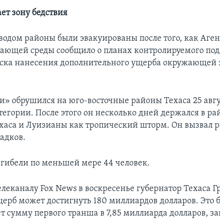
ет зону бедствия
аводом районы были эвакуированы после того, как Аген
ающей среды сообщило о планах контролируемого под
ска нанесения дополнительного ущерба окружающей 
и» обрушился на юго-восточные районы Техаса 25 авгу
тегории. После этого он несколько дней держался в ра
хаса и Луизианы как тропический шторм. Он вызвал 
адков.
 гибели по меньшей мере 44 человек.
леканалу Fox News в воскресенье губернатор Техаса Г
щерб может достигнуть 180 миллиардов долларов. Это б
т сумму первого транша в 7,85 миллиарда долларов, 