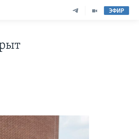
ЭФИР
крыт