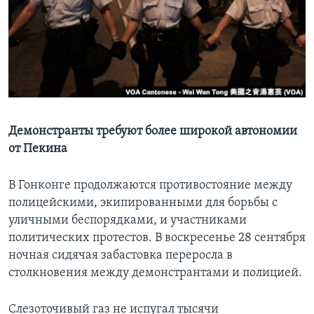
Learning English
СОЦИАЛЬНЫЕ СЕТИ
Языки
Демонстранты требуют более широкой автономии
от Пекина
В Гонконге продолжаются противостояние между
полицейскими, экипированными для борьбы с
уличными беспорядками, и участниками
политических протестов. В воскресенье 28 сентября
ночная сидячая забастовка переросла в
столкновения между демонстрантами и полицией.
Слезоточивый газ не испугал тысячи