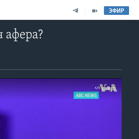
ЭФИР
 афера?
EMBED