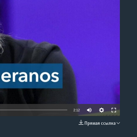
able
2:12
Прямая ссылка
EMBED