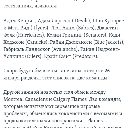
состязаниях, являются:
Адам Хенрик, Адам Ларссон ( Devils), Шон Кутюрье
и Мэтт Рид ( Flyers), Люк Адам (Sabres), Джастин
Фолк (Hurricanes), Колин Грининг (Senators), Коди
Ходжсон (Canucks), Райан Джохансен (Blue Jackets),
Габриэль Ландеског (Avalanche), Райан Нюджент-
Хопкинс (Oilers), Крэйг Смит (Predators).
Скоро будут объявлены капитаны, которые 26
января разделят этот список на две команды.
Другой важной новостью стал обмен между
Montreal Canadiens и Calgary Flames. Две команды,
которые испытывают серьезные игровые
проблемы, обменялись хоккеистами с весомыми и
продолжительными контрактами – Flames