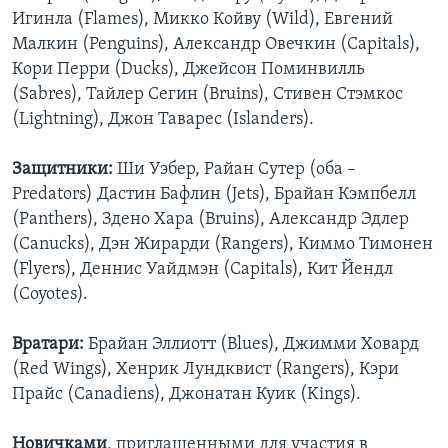
Игинла (Flames), Микко Койву (Wild), Евгений
Малкин (Penguins), Александр Овечкин (Capitals),
Кори Перри (Ducks), Джейсон Поминвилль
(Sabres), Тайлер Сегин (Bruins), Стивен Стэмкос
(Lightning), Джон Таварес (Islanders).
Защитники:
Ши Уэбер, Райан Сутер (оба –
Predators) Дастин Бафлин (Jets), Брайан Кэмпбелл
(Panthers), Здено Хара (Bruins), Александр Эдлер
(Canucks), Дэн Жирарди (Rangers), Киммо Тимонен
(Flyers), Деннис Уайдмэн (Capitals), Кит Йендл
(Coyotes).
Вратари:
Брайан Эллиотт (Blues), Джимми Ховард
(Red Wings), Хенрик Лундквист (Rangers), Кэри
Прайс (Canadiens), Джонатан Куик (Kings).
Новичками
, приглашенными для участия в