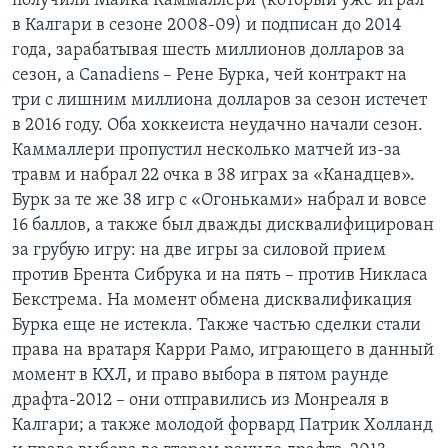
получили Майка Каммаллери (который уже играл
в Калгари в сезоне 2008-09) и подписан до 2014
года, зарабатывая шесть миллионов долларов за
сезон, а Canadiens – Рене Бурка, чей контракт на
три с лишним миллиона долларов за сезон истечет
в 2016 году. Оба хоккеиста неудачно начали сезон.
Каммаллери пропустил несколько матчей из-за
травм и набрал 22 очка в 38 играх за «Канадцев».
Бурк за те же 38 игр с «Огоньками» набрал и вовсе
16 баллов, а также был дважды дисквалифицирован
за грубую игру: на две игры за силовой прием
против Брента Сибрука и на пять – против Никласа
Бекстрема. На момент обмена дисквалификация
Бурка еще не истекла. Также частью сделки стали
права на вратаря Карри Рамо, играющего в данный
момент в КХЛ, и право выбора в пятом раунде
драфта-2012 – они отправились из Монреаля в
Калгари; а также молодой форвард Патрик Холланд