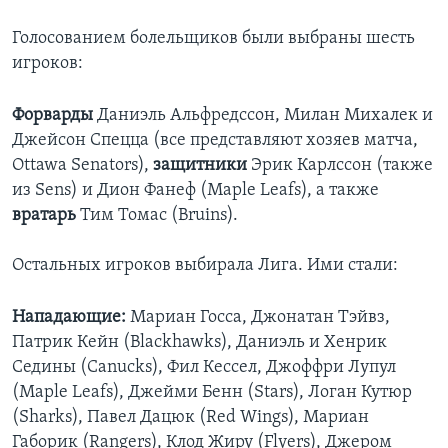
Голосованием болельщиков были выбраны шесть
игроков:
Форварды
Даниэль Альфредссон, Милан Михалек и
Джейсон Спецца (все представляют хозяев матча,
Ottawa Senators),
защитники
Эрик Карлссон (также
из Sens) и Дион Фанеф (Maple Leafs), а также
вратарь
Тим Томас (Bruins).
Остальных игроков выбирала Лига. Ими стали:
Нападающие:
Мариан Госса, Джонатан Тэйвз,
Патрик Кейн (Blackhawks), Даниэль и Хенрик
Седины (Canucks), Фил Кессел, Джоффри Лупул
(Maple Leafs), Джейми Бенн (Stars), Логан Кутюр
(Sharks), Павел Дацюк (Red Wings), Мариан
Габорик (Rangers), Клод Жиру (Flyers), Джером