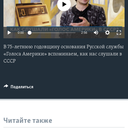
No media source currently available
Learning English
СОЦИАЛЬНЫЕ СЕТИ
0:00
2:56
В 75-летнюю годовщину основания Русской службы
Языки
«Голоса Америки» вспоминаем, как нас слушали в
СССР
Поделиться
Читайте также