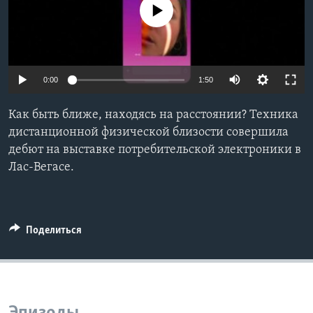
No media source currently available
Learning English
СОЦИАЛЬНЫЕ СЕТИ
0:00
1:50
Как быть ближе, находясь на расстоянии? Техника
Языки
дистанционной физической близости совершила
дебют на выставке потребительской электроники в
Лас-Вегасе.
Поделиться