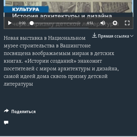
Learning English
0:00
4:51
СОЦИАЛЬНЫЕ СЕТИ
Прямая ссылка
Новая выставка в Национальном
музее строительства в Вашингтоне
посвящена воображаемым мирам в детских
Языки
книгах. «Истории созданий» знакомит
посетителей с миром архитектуры и дизайна,
самой идеей дома сквозь призму детской
литературы
Поделиться