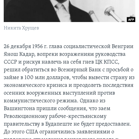
Learning English
СОЦИАЛЬНЫЕ СЕТИ
Никита Хрущев
26 декабря 1956 г. глава социалистической Венгрии
Янош Кадар, вопреки возражениям руководства
Языки
СССР и рискуя навлечь на себя гнев ЦК КПСС,
решил обратиться во Всемирный Банк с просьбой о
займе в 100 млн долларов, чтобы вывести страну из
экономического кризиса и преодолеть последствия
осенних вооруженных выступлений против
коммунистического режима. Однако из
Вашингтона пришли сообщения, что заем
Революционному рабоче-крестьянскому
правительству в Будапеште не будет предоставлен.
До этого США ограничились заявлениями о