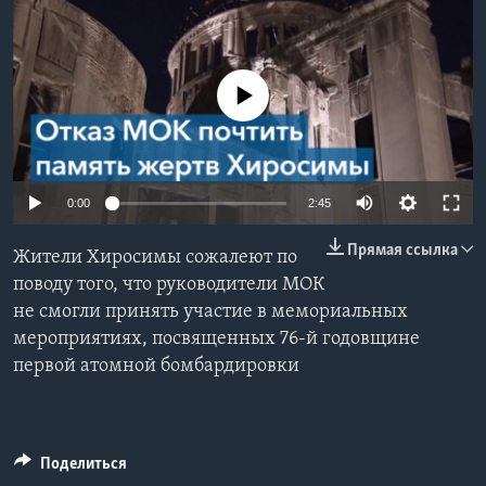
Learning English
No media source currently available
СОЦИАЛЬНЫЕ СЕТИ
Языки
0:00
2:45
Прямая ссылка
Жители Хиросимы сожалеют по
поводу того, что руководители МОК
не смогли принять участие в мемориальных
мероприятиях, посвященных 76-й годовщине
первой атомной бомбардировки
Поделиться