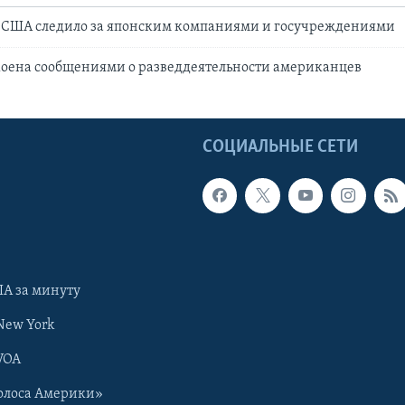
Б США следило за японским компаниями и госучреждениями
коена сообщениями о разведдеятельности американцев
Ы
СОЦИАЛЬНЫЕ СЕТИ
А за минуту
New York
VOA
олоса Америки»