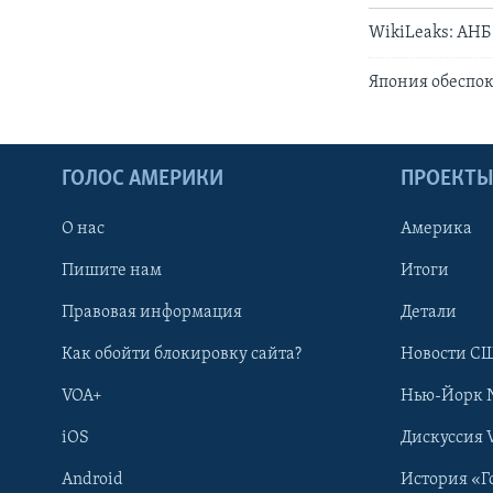
WikiLeaks: АН
Япония обеспо
ГОЛОС АМЕРИКИ
ПРОЕКТ
О нас
Америка
Пишите нам
Итоги
Правовая информация
Детали
Как обойти блокировку сайта?
Новости СШ
VOA+
Нью-Йорк 
iOS
Дискуссия 
Android
История «Г