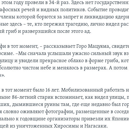
этом году провели в 34-й раз. Здесь нет государствен
афосных речей и видных политиков. Событие проводи
 члены которой борются за запрет и ликвидацию ядер
ные здесь – те, кто пережил трагедию, лично видел р
й гриб и разверзшийся после этого ад.
фи в тот момент, – рассказывает Горо Мацуяма, свидет
осиме. –Мы сначала услышали ужасно сильный звук вз
улицу и увидели прекрасное облако в форме гриба, ко
абсолютно чистом небе и менялось в размерах. А потом
а».
 в тот момент было 16 лет. Мобилизованный работать 
ныне 86-летний старик вспоминает, как видел улицы,
ших, дымившиеся руины там, где еще недавно был гор
 словно оживляют фотографии, размещенные в соседн
иально к годовщине организаторы привезли их Япони
щей из уничтоженных Хиросимы и Нагасаки.