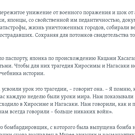
пережитое унижение от военного поражения и шок от
и, японцы, со свойственной им педантичностью, док
катастрофы, жизнь уничтоженных городов, собирали 
острадавших. Сохраняя для потомков свидетельства т
о паспорту, японка по происхождению Кацами Хасага
етьми. Чтобы для них трагедия Хиросимы и Нагасаки н
учебника истории.
усвоили урок это трагедии, – говорит она. – Я помню, 
нас каждую неделю были уроки мира. Нам показывали
сходило в Хиросиме и Нагасаки. Нам говорили, как и 
 нам всегда говорили – больше никаких войн».
то бомбардировщик, с которого была выпущена бомба 