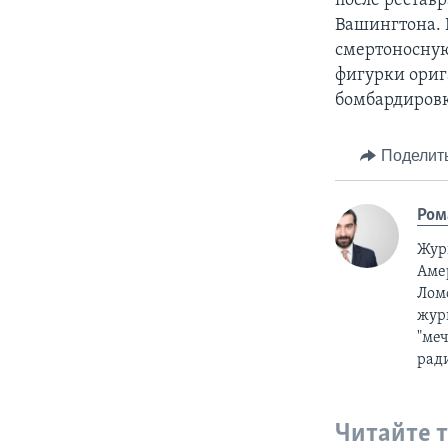
после рестав
Вашингтона. 
смертоносную
фигурки ориг
бомбардировк
Поделит
Ром
Жур
Аме
Лом
журн
"меч
рад
Читайте 