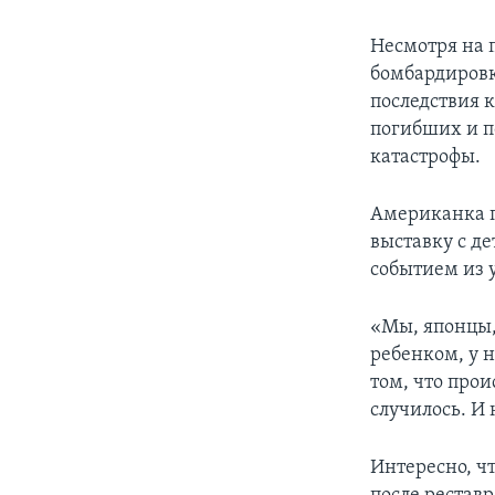
Несмотря на 
бомбардировк
последствия 
погибших и п
катастрофы.
Американка п
выставку с д
событием из 
«Мы, японцы, 
ребенком, у 
том, что прои
случилось. И
Интересно, ч