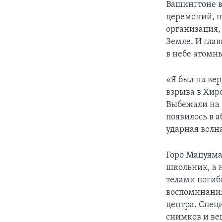
Вашингтоне в 
церемоний, п
организация,
Земле. И глав
в небе атомны
«Я был на вер
взрыва в Хир
Выбежали на 
появилось в 
ударная волн
Горо Мацуяма
школьник, а 
телами погиб
воспоминания
центра. Спец
снимков и ве