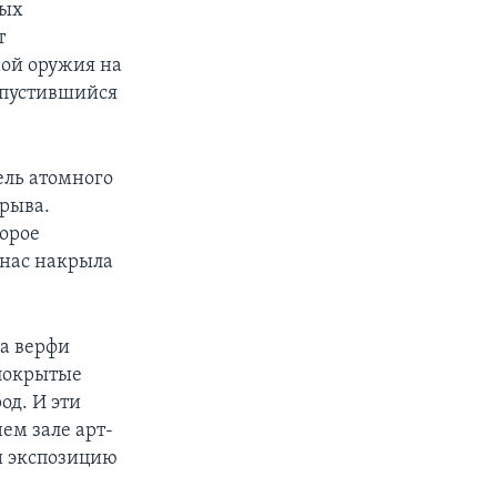
ных
т
ной оружия на
аспустившийся
ель атомного
рыва.
торое
 нас накрыла
на верфи
 покрытые
од. И эти
ем зале арт-
и экспозицию