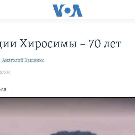
дии Хиросимы – 70 лет
в
Анатолий Кашенко
20:04
ься