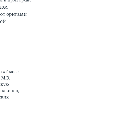
и в пригороде
лом
ают оригами
ной
На «Голосе
 М.В.
скую
 наконец,
ских