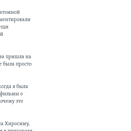
 атомной
ументировали
вещи
ой
ва пришла на
е была просто
когда я была
 фильмы о
почему это
на Хиросиму,