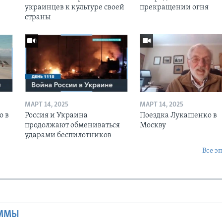
украинцев к культуре своей
прекращении огня
страны
МАРТ 14, 2025
МАРТ 14, 2025
о в
Россия и Украина
Поездка Лукашенко в
продолжают обмениваться
Москву
ударами беспилотников
Все э
Ы
АММЫ