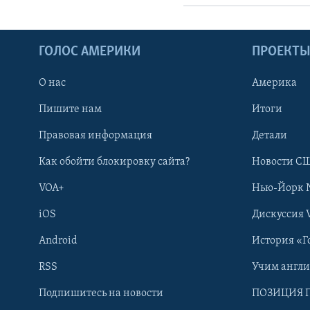
ГОЛОС АМЕРИКИ
ПРОЕКТ
О нас
Америка
Пишите нам
Итоги
Правовая информация
Детали
Как обойти блокировку сайта?
Новости СШ
VOA+
Нью-Йорк 
iOS
Дискуссия 
Android
История «Г
RSS
Учим англ
Learning English
Подпишитесь на новости
ПОЗИЦИЯ 