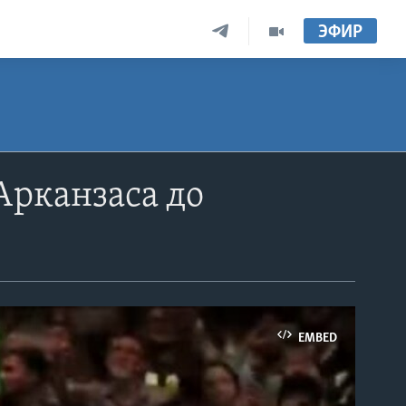
ЭФИР
Арканзаса до
EMBED