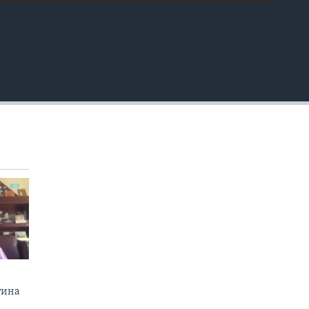
EMBED
тина