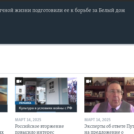
ичной жизни подготовили ее к борьбе за Белый дом
МАРТ 14, 2025
МАРТ 14, 2025
Российское вторжение
Эксперты об ответе Пу
ях
повысило интерес
на предложение о