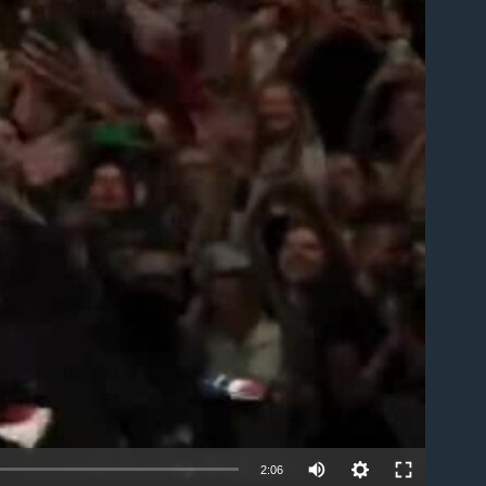
able
2:06