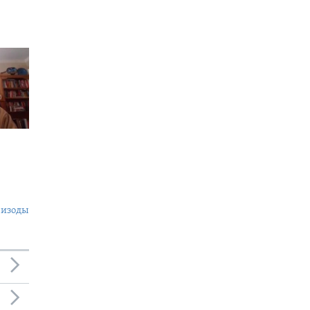
пизоды