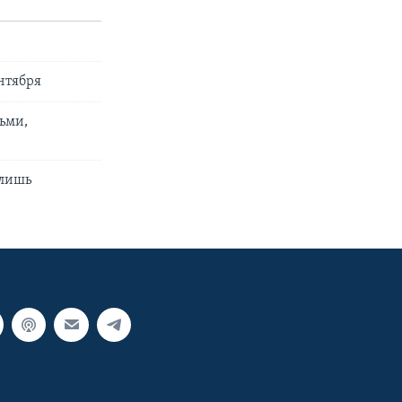
нтября
ьми,
 лишь