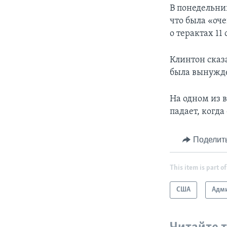
В понедельник
что была «оч
о терактах 11
Клинтон сказ
была вынужде
На одном из в
падает, когда
Поделит
This item is part of
США
Адми