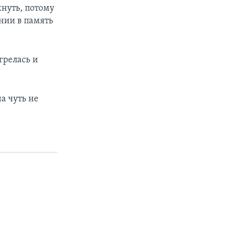
хнуть, потому
нии в память
грелась и
а чуть не