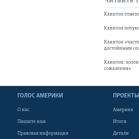
Читайте 
Клинтон отмен
Клинтон почувс
Клинтон «части
достойными со
Клинтон: поло
сожаления»
ГОЛОС АМЕРИКИ
ПРОЕКТ
О нас
Америка
Пишите нам
Итоги
Правовая информация
Детали