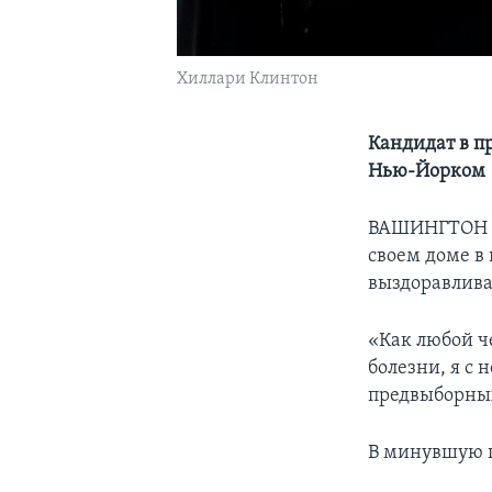
Хиллари Клинтон
Кандидат в п
Нью-Йорком
ВАШИНГТОН – 
своем доме в
выздоравлива
«Как любой че
болезни, я с 
предвыборных 
В минувшую п