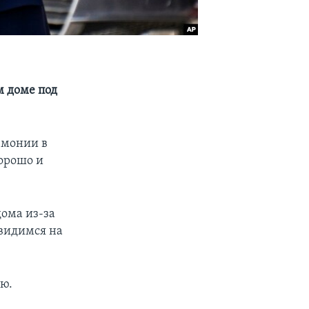
м доме под
вмонии в
хорошо и
дома из-за
увидимся на
ю.