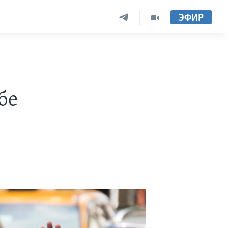
ЭФИР
бе