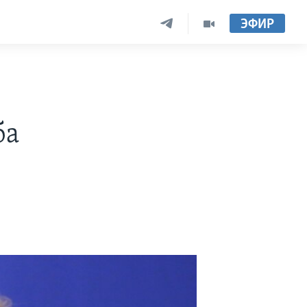
ЭФИР
ба