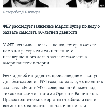
Learning English
Фоторобот Д.Б.Купера
СОЦИАЛЬНЫЕ СЕТИ
ФБР расследует заявление Марлы Купер по делу о
захвате самолета 40-летней давности
Языки
У ФБР появилась новая зацепка, которая может
помочь в раскрытии единственного
незавершенного дела о захвате самолета в
американской истории.
Речь идет об инциденте, произошедшем в канун
Дня благодарения 1971 года, когда злоумышленник
захватил «Боинг-747», совершавший полет над
тихоокеанскими штатами Орегон и Вашингтон.
Правоохранительные органы отработали сотни
возможных вариантов, но так и не смогли