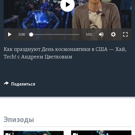
No media source currently available
Learning English
СОЦИАЛЬНЫЕ СЕТИ
0:00
3:01
Как празднуют День космонавтики в США — Хай,
Языки
Tech! с Андреем Цветковым
Поделиться
Эпизоды